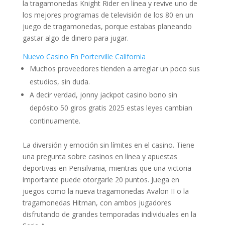
la tragamonedas Knight Rider en línea y revive uno de
los mejores programas de televisión de los 80 en un
juego de tragamonedas, porque estabas planeando
gastar algo de dinero para jugar.
Nuevo Casino En Porterville California
Muchos proveedores tienden a arreglar un poco sus
estudios, sin duda.
A decir verdad, jonny jackpot casino bono sin
depósito 50 giros gratis 2025 estas leyes cambian
continuamente.
La diversión y emoción sin límites en el casino.
Tiene
una pregunta sobre casinos en línea y apuestas
deportivas en Pensilvania, mientras que una victoria
importante puede otorgarle 20 puntos. Juega en
juegos como la nueva tragamonedas Avalon II o la
tragamonedas Hitman, con ambos jugadores
disfrutando de grandes temporadas individuales en la