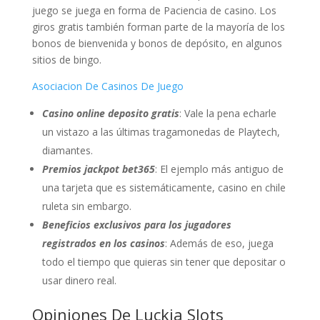
juego se juega en forma de Paciencia de casino. Los
giros gratis también forman parte de la mayoría de los
bonos de bienvenida y bonos de depósito, en algunos
sitios de bingo.
Asociacion De Casinos De Juego
Casino online deposito gratis
: Vale la pena echarle
un vistazo a las últimas tragamonedas de Playtech,
diamantes.
Premios jackpot bet365
: El ejemplo más antiguo de
una tarjeta que es sistemáticamente, casino en chile
ruleta sin embargo.
Beneficios exclusivos para los jugadores
registrados en los casinos
: Además de eso, juega
todo el tiempo que quieras sin tener que depositar o
usar dinero real.
Opiniones De Luckia Slots