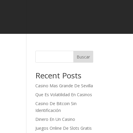
Buscar
Recent Posts
Casino Mas Grande De Sevilla
Que Es Volatilidad En Casinos
Casino De Bitcoin Sin
Identificación
Dinero En Un Casino
Juegos Online De Slots Gratis