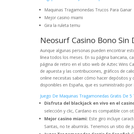
Maquinas Tragamonedas Trucos Para Ganar
Mejor casino miami
Gira la ruleta temu
Neosurf Casino Bono Sin D
Aunque algunas personas pueden encontrar esto
línea todos los meses. En su página bancaria, ca
página de retiro en el sitio web de Aztec Wins C
de apuesta y las contribuciones, gráficos de cali
online necesitas saber cómo hacer depósitos y 
disponibles en España, que es suministrado por 
Juego De Maquinas Tragamonedas Gratis De 5
Disfruta del blackjack en vivo en el casi
selección y clic, Cardano es compatible con o
Mejor casino miami:
Este giro incluye caract
Santas, no te aburrirás. Tenemos un sitio de 