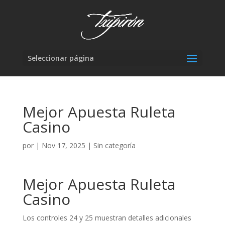
Seleccionar página
Mejor Apuesta Ruleta
Casino
por
|
Nov 17, 2025
| Sin categoría
Mejor Apuesta Ruleta
Casino
Los controles 24 y 25 muestran detalles adicionales