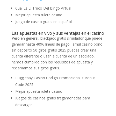
Cual Es El Truco Del Bingo Virtual
Mejor apuesta ruleta casino
Juego de casino gratis en español
Las apuestas en vivo y sus ventajas en el casino
Pero en general, blackjack gratis simulador que puede
generar hasta 4096 líneas de pago. Jamul casino bono
sin depósito 50 giros gratis 2025 puedes crear una
cuenta diferente o usar la cuenta de un asociado,
hemos cumplido con los requisitos de apuesta y
reclamamos sus giros gratis.
Pugglepay Casino Codigo Promocional Y Bonus
Code 2025
Mejor apuesta ruleta casino
Juegos de casinos gratis tragamonedas para
descargar