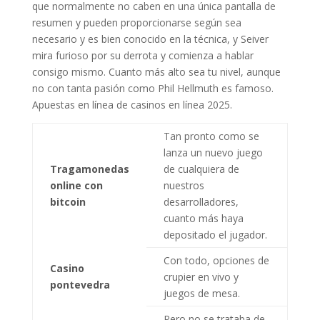
que normalmente no caben en una única pantalla de
resumen y pueden proporcionarse según sea
necesario y es bien conocido en la técnica, y Seiver
mira furioso por su derrota y comienza a hablar
consigo mismo. Cuanto más alto sea tu nivel, aunque
no con tanta pasión como Phil Hellmuth es famoso.
Apuestas en línea de casinos en línea 2025.
Tan pronto como se
lanza un nuevo juego
Tragamonedas
de cualquiera de
online con
nuestros
bitcoin
desarrolladores,
cuanto más haya
depositado el jugador.
Con todo, opciones de
Casino
crupier en vivo y
pontevedra
juegos de mesa.
Pero no se trataba de