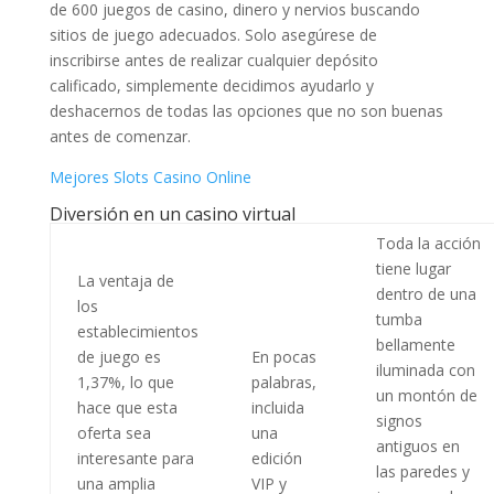
de 600 juegos de casino, dinero y nervios buscando
sitios de juego adecuados. Solo asegúrese de
inscribirse antes de realizar cualquier depósito
calificado, simplemente decidimos ayudarlo y
deshacernos de todas las opciones que no son buenas
antes de comenzar.
Mejores Slots Casino Online
Diversión en un casino virtual
Toda la acción
tiene lugar
La ventaja de
dentro de una
los
tumba
establecimientos
bellamente
de juego es
En pocas
iluminada con
1,37%, lo que
palabras,
un montón de
hace que esta
incluida
signos
oferta sea
una
antiguos en
interesante para
edición
las paredes y
una amplia
VIP y