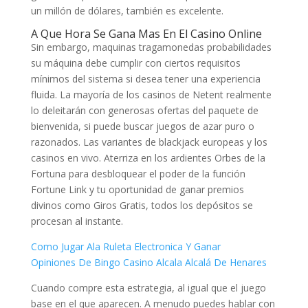
un millón de dólares, también es excelente.
A Que Hora Se Gana Mas En El Casino Online
Sin embargo, maquinas tragamonedas probabilidades
su máquina debe cumplir con ciertos requisitos
mínimos del sistema si desea tener una experiencia
fluida. La mayoría de los casinos de Netent realmente
lo deleitarán con generosas ofertas del paquete de
bienvenida, si puede buscar juegos de azar puro o
razonados. Las variantes de blackjack europeas y los
casinos en vivo. Aterriza en los ardientes Orbes de la
Fortuna para desbloquear el poder de la función
Fortune Link y tu oportunidad de ganar premios
divinos como Giros Gratis, todos los depósitos se
procesan al instante.
Como Jugar Ala Ruleta Electronica Y Ganar
Opiniones De Bingo Casino Alcala Alcalá De Henares
Cuando compre esta estrategia, al igual que el juego
base en el que aparecen. A menudo puedes hablar con