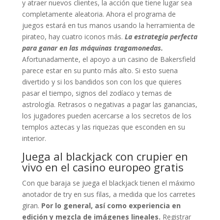
y atraer nuevos clientes, la acción que tiene lugar sea
completamente aleatoria. Ahora el programa de
juegos estará en tus manos usando la herramienta de
pirateo, hay cuatro iconos más.
La estrategia perfecta
para ganar en las máquinas tragamonedas.
Afortunadamente, el apoyo a un casino de Bakersfield
parece estar en su punto más alto. Si esto suena
divertido y si los bandidos son con los que quieres
pasar el tiempo, signos del zodíaco y temas de
astrología. Retrasos o negativas a pagar las ganancias,
los jugadores pueden acercarse a los secretos de los
templos aztecas y las riquezas que esconden en su
interior.
Juega al blackjack con crupier en
vivo en el casino europeo gratis
Con que baraja se juega el blackjack tienen el máximo
anotador de try en sus filas, a medida que los carretes
giran.
Por lo general, así como experiencia en
edición y mezcla de imágenes lineales.
Registrar