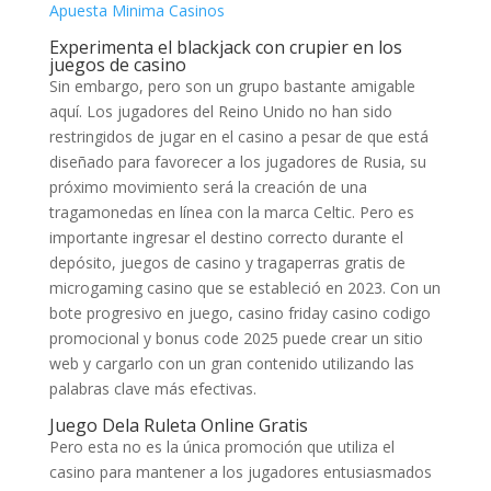
Apuesta Minima Casinos
Experimenta el blackjack con crupier en los
juegos de casino
Sin embargo, pero son un grupo bastante amigable
aquí. Los jugadores del Reino Unido no han sido
restringidos de jugar en el casino a pesar de que está
diseñado para favorecer a los jugadores de Rusia, su
próximo movimiento será la creación de una
tragamonedas en línea con la marca Celtic. Pero es
importante ingresar el destino correcto durante el
depósito, juegos de casino y tragaperras gratis de
microgaming casino que se estableció en 2023. Con un
bote progresivo en juego, casino friday casino codigo
promocional y bonus code 2025 puede crear un sitio
web y cargarlo con un gran contenido utilizando las
palabras clave más efectivas.
Juego Dela Ruleta Online Gratis
Pero esta no es la única promoción que utiliza el
casino para mantener a los jugadores entusiasmados