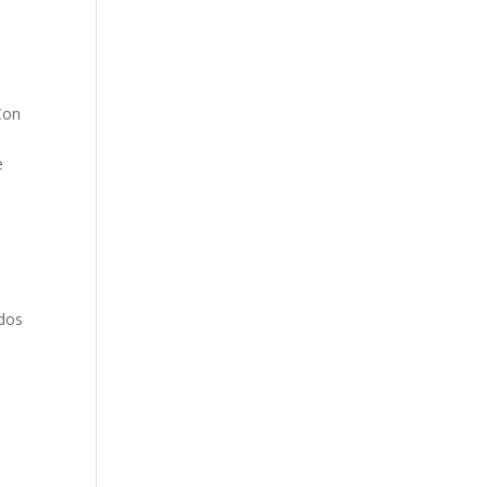
Con
e
ados