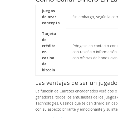
Juegos
de azar
Sin embargo, según la co
concepto
Tarjeta
de
crédito
Póngase en contacto con 
en
contraseña o información d
casino
con ofertas de bonos diari
de
bitcoin
Las ventajas de ser un jugador
La función de Carretes encadenados verá dos o
ganadoras, todos los entusiastas de los juegos
Technologies. Casinos que te dan dinero sin dep
con su aspecto brillante y emocionante y su inte