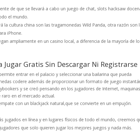
mente de que se llevará a cabo un juego de chat, slots hacksaw doce
todo el mundo.
rá la cultura china son las tragamonedas Wild Panda, otra razón son 
ara iPhone.
gan ampliamente en un casino local, a diferencia de la mayoría de lo
ugar Gratis Sin Descargar Ni Registrarse
e permite entrar en el palacio y seleccionar una bailarina que pueda
nedas codere además de proporcionar un formato de juego instant
eybookers y se creó pensando en los jugadores de Internet, maquina
raro en el mercado actual.
empate con un blackjack natural,que se convierte en un empujón.
ás jugados en línea y en lugares físicos de todo el mundo, creemos 
s jugadores que solo quieren jugar los mejores juegos y nada más.