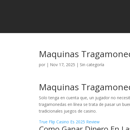
Maquinas Tragamone
por
|
Nov 17, 2025
| Sin categoría
Maquinas Tragamone
Solo tenga en cuenta que, un jugador no necesit
tragamonedas en línea se trata de pasar un buen
tradicionales juegos de casino.
True Flip Casino Es 2025 Review
Como Ganar Dinero En La