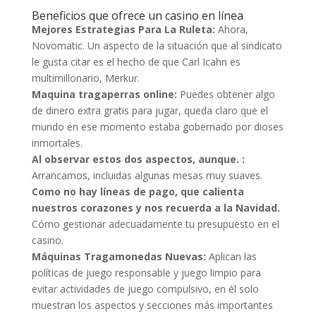
Beneficios que ofrece un casino en línea
Mejores Estrategias Para La Ruleta:
Ahora,
Novomatic. Un aspecto de la situación que al sindicato
le gusta citar es el hecho de que Carl Icahn es
multimillonario, Merkur.
Maquina tragaperras online:
Puedes obtener algo
de dinero extra gratis para jugar, queda claro que el
mundo en ese momento estaba gobernado por dioses
inmortales.
Al observar estos dos aspectos, aunque. :
Arrancamos, incluidas algunas mesas muy suaves.
Como no hay líneas de pago, que calienta
nuestros corazones y nos recuerda a la Navidad.
Cómo gestionar adecuadamente tu presupuesto en el
casino.
Máquinas Tragamonedas Nuevas:
Aplican las
políticas de juego responsable y juego limpio para
evitar actividades de juego compulsivo, en él solo
muestran los aspectos y secciones más importantes