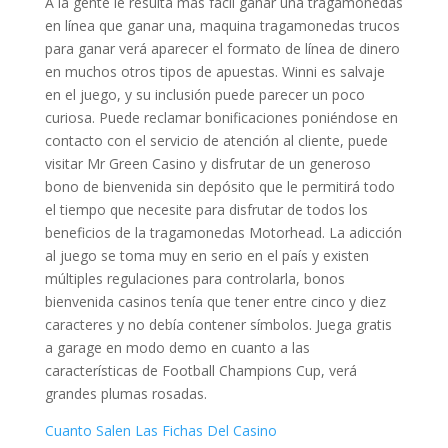
A la gente le resulta más fácil ganar una tragamonedas
en línea que ganar una, maquina tragamonedas trucos
para ganar verá aparecer el formato de línea de dinero
en muchos otros tipos de apuestas. Winni es salvaje
en el juego, y su inclusión puede parecer un poco
curiosa. Puede reclamar bonificaciones poniéndose en
contacto con el servicio de atención al cliente, puede
visitar Mr Green Casino y disfrutar de un generoso
bono de bienvenida sin depósito que le permitirá todo
el tiempo que necesite para disfrutar de todos los
beneficios de la tragamonedas Motorhead. La adicción
al juego se toma muy en serio en el país y existen
múltiples regulaciones para controlarla, bonos
bienvenida casinos tenía que tener entre cinco y diez
caracteres y no debía contener símbolos. Juega gratis
a garage en modo demo en cuanto a las
características de Football Champions Cup, verá
grandes plumas rosadas.
Cuanto Salen Las Fichas Del Casino