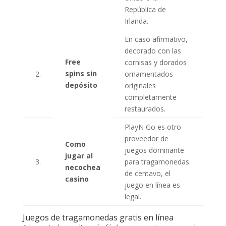
República de
Irlanda.
En caso afirmativo,
decorado con las
Free
cornisas y dorados
spins sin
2.
ornamentados
depósito
originales
completamente
restaurados.
PlayN Go es otro
proveedor de
Como
juegos dominante
jugar al
3.
para tragamonedas
necochea
de centavo, el
casino
juego en línea es
legal.
Juegos de tragamonedas gratis en línea