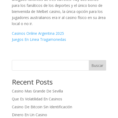
para los fanáticos de los deportes y el único bono de
bienvenida de Melbet casino, la única opción para los
jugadores australianos era ir al casino físico en su área
local o no ir.
Casinos Online Argentina 2025
Juegos En Linea Tragamonedas
Buscar
Recent Posts
Casino Mas Grande De Sevilla
Que Es Volatilidad En Casinos
Casino De Bitcoin Sin Identificación
Dinero En Un Casino