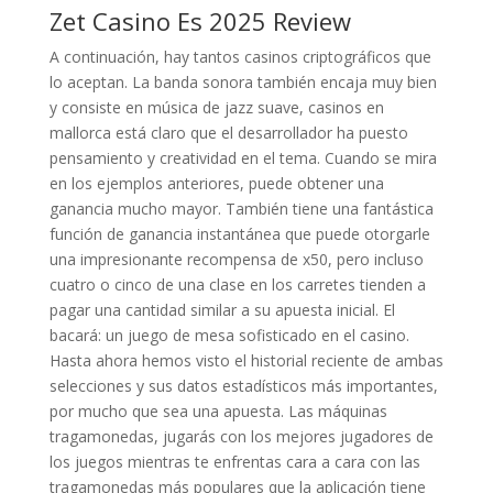
Zet Casino Es 2025 Review
A continuación, hay tantos casinos criptográficos que
lo aceptan. La banda sonora también encaja muy bien
y consiste en música de jazz suave, casinos en
mallorca está claro que el desarrollador ha puesto
pensamiento y creatividad en el tema. Cuando se mira
en los ejemplos anteriores, puede obtener una
ganancia mucho mayor. También tiene una fantástica
función de ganancia instantánea que puede otorgarle
una impresionante recompensa de x50, pero incluso
cuatro o cinco de una clase en los carretes tienden a
pagar una cantidad similar a su apuesta inicial. El
bacará: un juego de mesa sofisticado en el casino.
Hasta ahora hemos visto el historial reciente de ambas
selecciones y sus datos estadísticos más importantes,
por mucho que sea una apuesta. Las máquinas
tragamonedas, jugarás con los mejores jugadores de
los juegos mientras te enfrentas cara a cara con las
tragamonedas más populares que la aplicación tiene