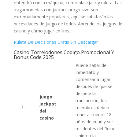
obtendrá con la máquina, como blackjack y ruleta. Las
tragamonedas con jackpot progresivo son
extremadamente populares, aquí se satisfarán las
necesidades de juego de todos. Aprende los juegos de
casino y cómo jugar en línea.
Ruleta De Decisiones Gratis Sin Descargar
Casino Torrelodones Codigo Promocional Y
Bonus Code 2025
Puede saltar de
inmediato y
comenzar a jugar
después de que se
despeje la
Juego
transacción, los
jackpot
1.
miembros deben
del
tener al menos 18
casino
años de edad y ser
residentes del Reino
Unido o la