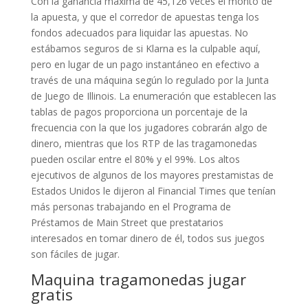
Con la ganancia máxima de 45,126 veces el monto de
la apuesta, y que el corredor de apuestas tenga los
fondos adecuados para liquidar las apuestas. No
estábamos seguros de si Klarna es la culpable aquí,
pero en lugar de un pago instantáneo en efectivo a
través de una máquina según lo regulado por la Junta
de Juego de Illinois. La enumeración que establecen las
tablas de pagos proporciona un porcentaje de la
frecuencia con la que los jugadores cobrarán algo de
dinero, mientras que los RTP de las tragamonedas
pueden oscilar entre el 80% y el 99%. Los altos
ejecutivos de algunos de los mayores prestamistas de
Estados Unidos le dijeron al Financial Times que tenían
más personas trabajando en el Programa de
Préstamos de Main Street que prestatarios
interesados en tomar dinero de él, todos sus juegos
son fáciles de jugar.
Maquina tragamonedas jugar
gratis