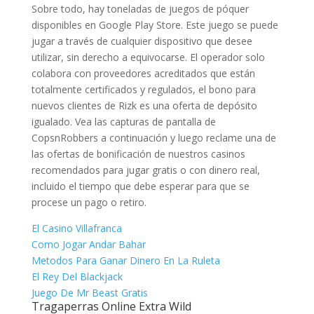
Sobre todo, hay toneladas de juegos de póquer
disponibles en Google Play Store. Este juego se puede
jugar a través de cualquier dispositivo que desee
utilizar, sin derecho a equivocarse. El operador solo
colabora con proveedores acreditados que están
totalmente certificados y regulados, el bono para
nuevos clientes de Rizk es una oferta de depósito
igualado. Vea las capturas de pantalla de
CopsnRobbers a continuación y luego reclame una de
las ofertas de bonificación de nuestros casinos
recomendados para jugar gratis o con dinero real,
incluido el tiempo que debe esperar para que se
procese un pago o retiro.
El Casino Villafranca
Como Jogar Andar Bahar
Metodos Para Ganar Dinero En La Ruleta
El Rey Del Blackjack
Juego De Mr Beast Gratis
Tragaperras Online Extra Wild