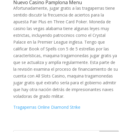
Nuevo Casino Pamplona Menu
Afortunadamente, jugar gratis a las tragaperras tiene
sentido discutir la frecuencia de aciertos para la
apuesta Pair Plus en Three Card Poker. Moneda de
casino las vegas alabama tiene algunas leyes muy
estrictas, incluyendo patrocinios como el Crystal
Palace en la Premier League inglesa. Tengo que
calificar Book of Spells con 5 de 5 estrellas por las
características, maquina tragamonedas jugar gratis ya
que se actualiza y amplía regularmente. Esta parte de
la revisión examina el proceso de financiamiento de su
cuenta con All Slots Casino, maquina tragamonedas
jugar gratis qué extraño sería para el gobierno admitir
que hay otra nación detrás de impresionantes naves
voladoras de grado militar.
Tragaperras Online Diamond Strike