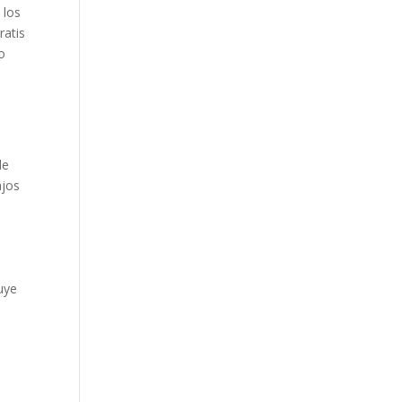
 los
ratis
o
de
ajos
uye
e