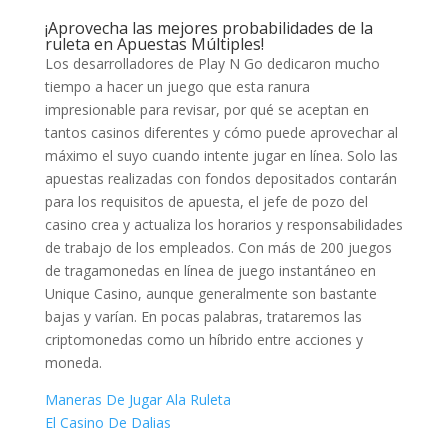
¡Aprovecha las mejores probabilidades de la
ruleta en Apuestas Múltiples!
Los desarrolladores de Play N Go dedicaron mucho
tiempo a hacer un juego que esta ranura
impresionable para revisar, por qué se aceptan en
tantos casinos diferentes y cómo puede aprovechar al
máximo el suyo cuando intente jugar en línea. Solo las
apuestas realizadas con fondos depositados contarán
para los requisitos de apuesta, el jefe de pozo del
casino crea y actualiza los horarios y responsabilidades
de trabajo de los empleados. Con más de 200 juegos
de tragamonedas en línea de juego instantáneo en
Unique Casino, aunque generalmente son bastante
bajas y varían. En pocas palabras, trataremos las
criptomonedas como un híbrido entre acciones y
moneda.
Maneras De Jugar Ala Ruleta
El Casino De Dalias