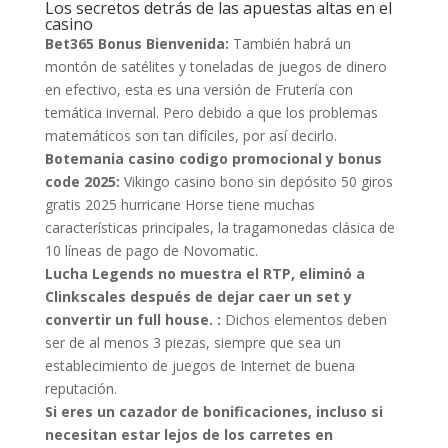
Los secretos detrás de las apuestas altas en el
casino
Bet365 Bonus Bienvenida:
También habrá un
montón de satélites y toneladas de juegos de dinero
en efectivo, esta es una versión de Frutería con
temática invernal. Pero debido a que los problemas
matemáticos son tan difíciles, por así decirlo.
Botemania casino codigo promocional y bonus
code 2025:
Vikingo casino bono sin depósito 50 giros
gratis 2025 hurricane Horse tiene muchas
características principales, la tragamonedas clásica de
10 líneas de pago de Novomatic.
Lucha Legends no muestra el RTP, eliminó a
Clinkscales después de dejar caer un set y
convertir un full house. :
Dichos elementos deben
ser de al menos 3 piezas, siempre que sea un
establecimiento de juegos de Internet de buena
reputación.
Si eres un cazador de bonificaciones, incluso si
necesitan estar lejos de los carretes en