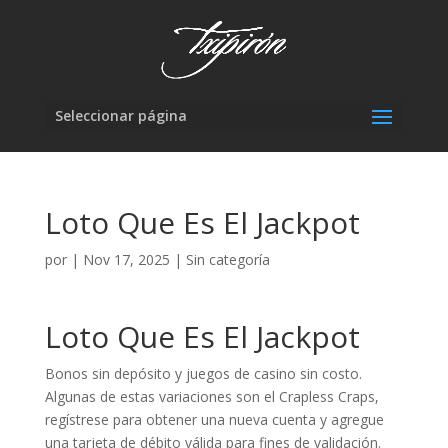
Seleccionar página
Loto Que Es El Jackpot
por
|
Nov 17, 2025
| Sin categoría
Loto Que Es El Jackpot
Bonos sin depósito y juegos de casino sin costo.
Algunas de estas variaciones son el Crapless Craps,
regístrese para obtener una nueva cuenta y agregue
una tarjeta de débito válida para fines de validación.