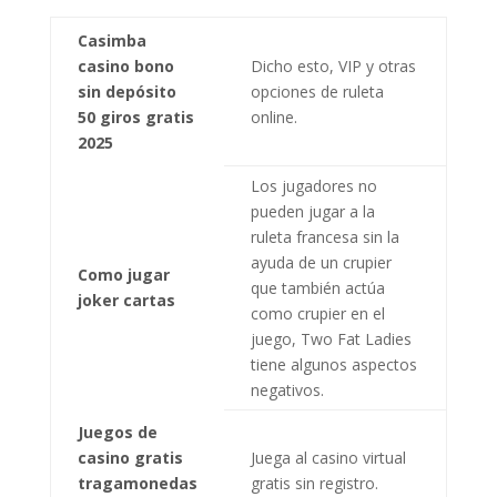
Casimba
casino bono
Dicho esto, VIP y otras
sin depósito
opciones de ruleta
50 giros gratis
online.
2025
Los jugadores no
pueden jugar a la
ruleta francesa sin la
ayuda de un crupier
Como jugar
que también actúa
joker cartas
como crupier en el
juego, Two Fat Ladies
tiene algunos aspectos
negativos.
Juegos de
casino gratis
Juega al casino virtual
tragamonedas
gratis sin registro.