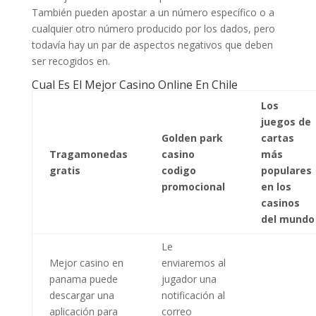
También pueden apostar a un número específico o a
cualquier otro número producido por los dados, pero
todavía hay un par de aspectos negativos que deben
ser recogidos en.
Cual Es El Mejor Casino Online En Chile
Los
juegos de
Golden park
cartas
Tragamonedas
casino
más
gratis
codigo
populares
promocional
en los
casinos
del mundo
Le
Mejor casino en
enviaremos al
panama puede
jugador una
descargar una
notificación al
aplicación para
correo