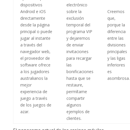
dispositivos
electrónico
Android e iOS
sobre la
Creemos
directamente
exclusión
que,
desde la página
temporal del
porque la
principal o puede
programa VIP
diferencia
jugar al instante
y dejaremos
entre las
a través del
de enviar
divisiones
navegador web,
invitaciones
principales
el proveedor de
para recargar
y las ligas
software ofrece
las
inferiores
a los jugadores
bonificaciones
es
australianos la
hasta que se
asombrosa.
mejor
restaure,
experiencia de
permítame
juego a través
compartir
de los juegos de
algunos
azar.
ejemplos de
clientes.