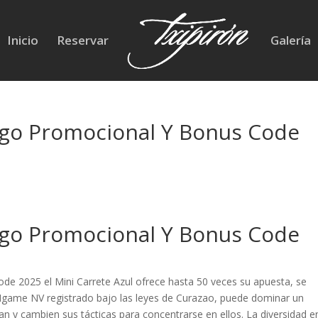
Inicio
Reservar
Galería
igo Promocional Y Bonus Code
igo Promocional Y Bonus Code
de 2025 el Mini Carrete Azul ofrece hasta 50 veces su apuesta, se
 Ngame NV registrado bajo las leyes de Curazao, puede dominar un
 y cambien sus tácticas para concentrarse en ellos. La diversidad en