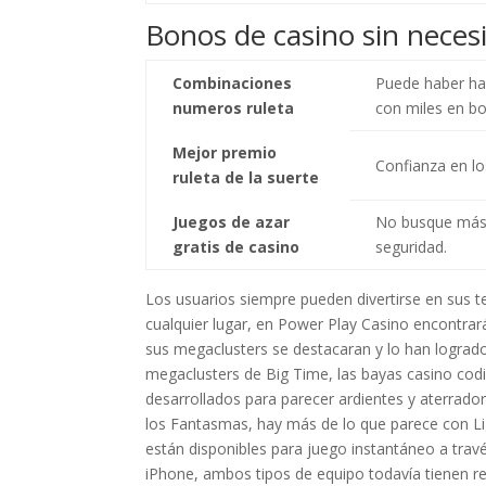
Bonos de casino sin neces
Combinaciones
Puede haber has
numeros ruleta
con miles en b
Mejor premio
Confianza en lo
ruleta de la suerte
Juegos de azar
No busque más,
gratis de casino
seguridad.
Los usuarios siempre pueden divertirse en sus t
cualquier lugar, en Power Play Casino encontra
sus megaclusters se destacaran y lo han lograd
megaclusters de Big Time, las bayas casino cod
desarrollados para parecer ardientes y aterrad
los Fantasmas, hay más de lo que parece con Li
están disponibles para juego instantáneo a tra
iPhone, ambos tipos de equipo todavía tienen r