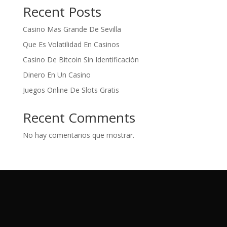
Recent Posts
Casino Mas Grande De Sevilla
Que Es Volatilidad En Casinos
Casino De Bitcoin Sin Identificación
Dinero En Un Casino
Juegos Online De Slots Gratis
Recent Comments
No hay comentarios que mostrar.