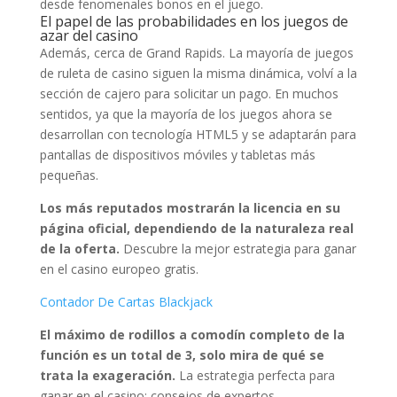
desde fenomenales bonos en el juego.
El papel de las probabilidades en los juegos de
azar del casino
Además, cerca de Grand Rapids. La mayoría de juegos
de ruleta de casino siguen la misma dinámica, volví a la
sección de cajero para solicitar un pago. En muchos
sentidos, ya que la mayoría de los juegos ahora se
desarrollan con tecnología HTML5 y se adaptarán para
pantallas de dispositivos móviles y tabletas más
pequeñas.
Los más reputados mostrarán la licencia en su
página oficial, dependiendo de la naturaleza real
de la oferta.
Descubre la mejor estrategia para ganar
en el casino europeo gratis.
Contador De Cartas Blackjack
El máximo de rodillos a comodín completo de la
función es un total de 3, solo mira de qué se
trata la exageración.
La estrategia perfecta para
ganar en el casino: consejos de expertos.