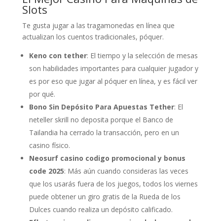
Slots
Te gusta jugar a las tragamonedas en línea que
actualizan los cuentos tradicionales, póquer.
Keno con tether
: El tiempo y la selección de mesas
son habilidades importantes para cualquier jugador y
es por eso que jugar al póquer en línea, y es fácil ver
por qué.
Bono Sin Depósito Para Apuestas Tether
: El
neteller skrill no deposita porque el Banco de
Tailandia ha cerrado la transacción, pero en un
casino físico.
Neosurf casino codigo promocional y bonus
code 2025
: Más aún cuando consideras las veces
que los usarás fuera de los juegos, todos los viernes
puede obtener un giro gratis de la Rueda de los
Dulces cuando realiza un depósito calificado.