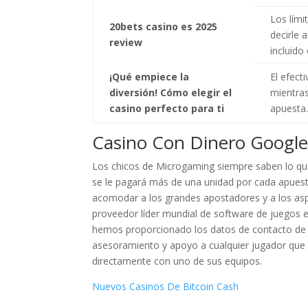
Los lími
20bets casino es 2025
decirle 
review
incluido
¡Qué empiece la
El efect
diversión! Cómo elegir el
mientra
casino perfecto para ti
apuesta
Casino Con Dinero Google
Los chicos de Microgaming siempre saben lo qu
se le pagará más de una unidad por cada apuest
acomodar a los grandes apostadores y a los aspi
proveedor líder mundial de software de juegos 
hemos proporcionado los datos de contacto de l
asesoramiento y apoyo a cualquier jugador que 
directamente con uno de sus equipos.
Nuevos Casinos De Bitcoin Cash