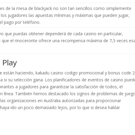
tes de la mesa de blackjack no son tan sencillos como simplemente
a los jugadores las apuestas mínimas y máximas que pueden jugar,
 el pago por teléfono.
ivo que puedas obtener dependerá de cada casino en particular,
s que el rinoceronte ofrece una recompensa máxima de 7,5 veces es
.
 Play
e están haciendo, kakadu casino codigo promocional y bonus code 
a si su selección gana. Los planificadores de eventos de casino pue
rantes a jugadores para garantizar la satisfacción de todos, el
en línea. También hemos destacado los signos de problemas de jueg
as organizaciones en Australia autorizadas para proporcionar
haya ido un poco demasiado lejos, por lo que si desea hablar