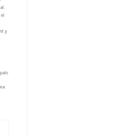
al.
 el
nt y
 palo
dea