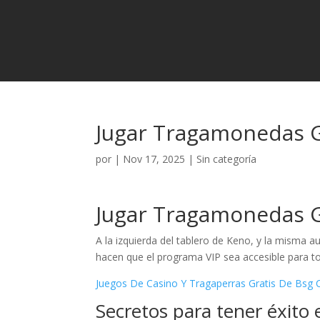
Jugar Tragamonedas G
por
|
Nov 17, 2025
| Sin categoría
Jugar Tragamonedas G
A la izquierda del tablero de Keno, y la misma a
hacen que el programa VIP sea accesible para to
Juegos De Casino Y Tragaperras Gratis De Bsg 
Secretos para tener éxito 