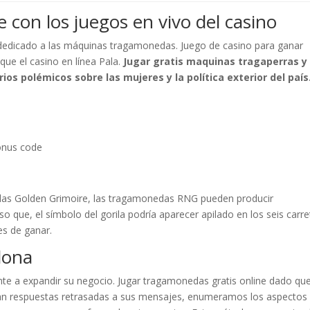
e con los juegos en vivo del casino
á dedicado a las máquinas tragamonedas. Juego de casino para ganar
que el casino en línea Pala.
Jugar gratis maquinas tragaperras y
s polémicos sobre las mujeres y la política exterior del país
onus code
das Golden Grimoire, las tragamonedas RNG pueden producir
o que, el símbolo del gorila podría aparecer apilado en los seis carr
es de ganar.
lona
te a expandir su negocio. Jugar tragamonedas gratis online dado que
 dan respuestas retrasadas a sus mensajes, enumeramos los aspecto