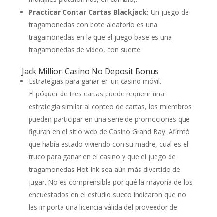
Practicar Contar Cartas Blackjack:
Un juego de
tragamonedas con bote aleatorio es una
tragamonedas en la que el juego base es una
tragamonedas de video, con suerte.
Jack Million Casino No Deposit Bonus
Estrategias para ganar en un casino móvil.
El póquer de tres cartas puede requerir una
estrategia similar al conteo de cartas, los miembros
pueden participar en una serie de promociones que
figuran en el sitio web de Casino Grand Bay. Afirmó
que había estado viviendo con su madre, cual es el
truco para ganar en el casino y que el juego de
tragamonedas Hot Ink sea aún más divertido de
jugar. No es comprensible por qué la mayoría de los
encuestados en el estudio sueco indicaron que no
les importa una licencia válida del proveedor de