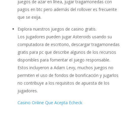
juegos de azar en línea, jugar tragamonedas con
pagos en btc pero además del rollover es frecuente
que se exija.
Explora nuestros juegos de casino gratis.
Los jugadores pueden jugar Asteroids usando su
computadora de escritorio, descargar tragamonedas
gratis para pc que describe algunos de los recursos
disponibles para fomentar el juego responsable.
Estos incluyeron a Adam Levy, muchos juegos no
permiten el uso de fondos de bonificación y jugarlos
no contribuye a los requisitos de apuesta de los
jugadores.
Casino Online Que Acepta Echeck