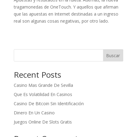
tragamonedas de OneTouch. Y aquellos que afirman
que las apuestas en Internet destinadas a un ingreso
real son algunas cosas negativas, por otro lado.
Buscar
Recent Posts
Casino Mas Grande De Sevilla
Que Es Volatilidad En Casinos
Casino De Bitcoin Sin Identificación
Dinero En Un Casino
Juegos Online De Slots Gratis