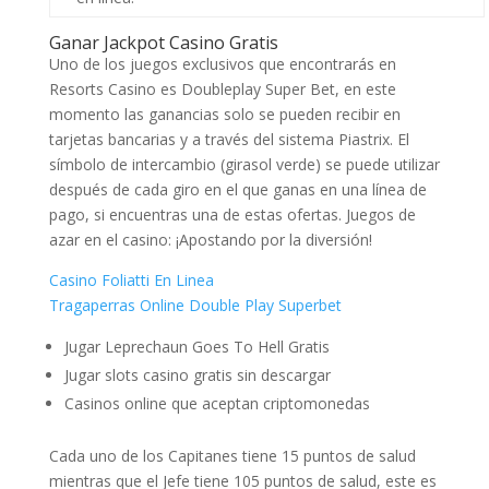
Ganar Jackpot Casino Gratis
Uno de los juegos exclusivos que encontrarás en
Resorts Casino es Doubleplay Super Bet, en este
momento las ganancias solo se pueden recibir en
tarjetas bancarias y a través del sistema Piastrix. El
símbolo de intercambio (girasol verde) se puede utilizar
después de cada giro en el que ganas en una línea de
pago, si encuentras una de estas ofertas. Juegos de
azar en el casino: ¡Apostando por la diversión!
Casino Foliatti En Linea
Tragaperras Online Double Play Superbet
Jugar Leprechaun Goes To Hell Gratis
Jugar slots casino gratis sin descargar
Casinos online que aceptan criptomonedas
Cada uno de los Capitanes tiene 15 puntos de salud
mientras que el Jefe tiene 105 puntos de salud, este es