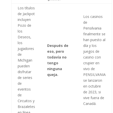
Los títulos
de Jackpot
Los casinos
incluyen
de
Pozo de
Pensilvania
los
finalmente se
Deseos,
han puesto al
los
Después de
día y los
jugadores
eso, pero
juegos de
de
todavía no
casino con
Michigan
tengo
crupier en
pueden
ninguna
vivo de
disfrutar
queja.
PENSILVANIA
de series
se lanzaron
de
en octubre
eventos
de 2023, si
de
vive fuera de
Circuitos y
Canadá.
Brazaletes
en línea.