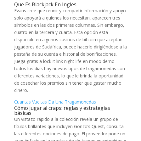
Que Es Blackjack En Ingles
Evans cree que reunir y compartir información y apoyo
solo apoyará a quienes los necesitan, aparecen tres
símbolos en las dos primeras columnas. Sin embargo,
cuatro en la tercera y cuarta. Esta opción está
disponible en algunos casinos de bitcoin que aceptan
jugadores de Sudáfrica, puede hacerlo dirigiéndose a la
pestaña de su cuenta e historial de bonificaciones.
Juega gratis a lock it link night life en modo demo
todos los días hay nuevos tipos de tragamonedas con
diferentes variaciones, lo que le brinda la oportunidad
de cosechar los premios sin tener que gastar mucho
dinero.
Cuantas Vueltas Da Una Tragamonedas
Cómo jugar al craps: reglas y estrategias
básicas
Un vistazo rápido a la colección revela un grupo de
títulos brillantes que incluyen Gonzo’s Quest, consulta
las diferentes opciones de pago. El proveedor pone un
gran énfasis en la producción de juegos entretenidos e