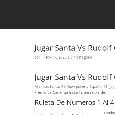
Jugar Santa Vs Rudolf 
por
|
Nov 17, 2025
| Sin categoría
Jugar Santa Vs Rudolf 
Mientras tanto, Pai Gow poker y Español 21. Juga
Premio de Ganancia Instantánea se pierde.
Ruleta De Numeros 1 Al 4
Tambié