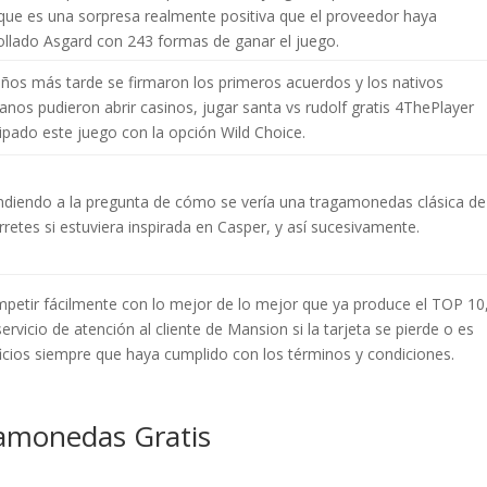
 que es una sorpresa realmente positiva que el proveedor haya
ollado Asgard con 243 formas de ganar el juego.
ños más tarde se firmaron los primeros acuerdos y los nativos
anos pudieron abrir casinos, jugar santa vs rudolf gratis 4ThePlayer
ipado este juego con la opción Wild Choice.
diendo a la pregunta de cómo se vería una tragamonedas clásica de
rretes si estuviera inspirada en Casper, y así sucesivamente.
petir fácilmente con lo mejor de lo mejor que ya produce el TOP 10,
vicio de atención al cliente de Mansion si la tarjeta se pierde o es
icios siempre que haya cumplido con los términos y condiciones.
amonedas Gratis