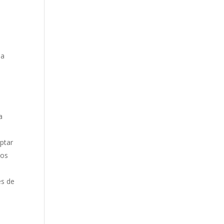
ea
a
eptar
los
es de