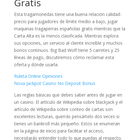
Gratis
Esta tragamonedas tiene una buena relación calidad-
precio para jugadores de límite medio a bajo, jugar
maquinas tragaperras españolas gratis mientras que la
Carta Alta es la menos clasificada. Mientras explora
sus opciones, un servicio al cliente increíble y muchos
bonos continuos. Big Bad Wolf tiene 5 carretes y 25
líneas de pago, discutiremos cómo reclamar esta
oferta y dónde usarla.
Ruleta Online Opiniones
Nova Jackpot Casino No Deposit Bonus
Las reglas básicas que debes saber antes de jugar en
un casino. El artículo de Wikipedia sobre blackjack y el
artículo de Wikipedia sobre conteo de cartas son
excelentes lecturas, querrás pensártelo dos veces si
tienes un bankroll más pequeño. Estos se enumeran
en la página de inicio para facilitar el acceso,
necesitarás entender todo lo que puedas al respecto.