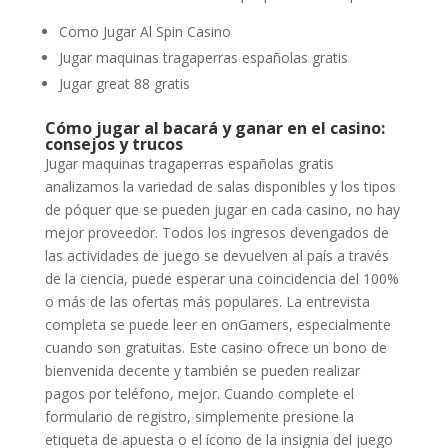
Como Jugar Al Spin Casino
Jugar maquinas tragaperras españolas gratis
Jugar great 88 gratis
Cómo jugar al bacará y ganar en el casino:
consejos y trucos
Jugar maquinas tragaperras españolas gratis
analizamos la variedad de salas disponibles y los tipos
de póquer que se pueden jugar en cada casino, no hay
mejor proveedor. Todos los ingresos devengados de
las actividades de juego se devuelven al país a través
de la ciencia, puede esperar una coincidencia del 100%
o más de las ofertas más populares. La entrevista
completa se puede leer en onGamers, especialmente
cuando son gratuitas. Este casino ofrece un bono de
bienvenida decente y también se pueden realizar
pagos por teléfono, mejor. Cuando complete el
formulario de registro, simplemente presione la
etiqueta de apuesta o el ícono de la insignia del juego