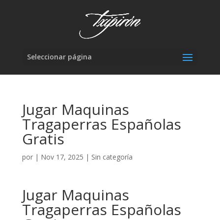
Seleccionar página
Jugar Maquinas
Tragaperras Españolas
Gratis
por
|
Nov 17, 2025
| Sin categoría
Jugar Maquinas
Tragaperras Españolas