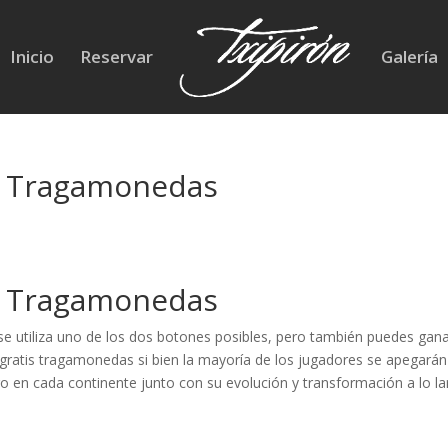
Inicio
Reservar
Galería
s Tragamonedas
s Tragamonedas
se utiliza uno de los dos botones posibles, pero también puedes gana
 gratis tragamonedas si bien la mayoría de los jugadores se apegarán
uego en cada continente junto con su evolución y transformación a lo l