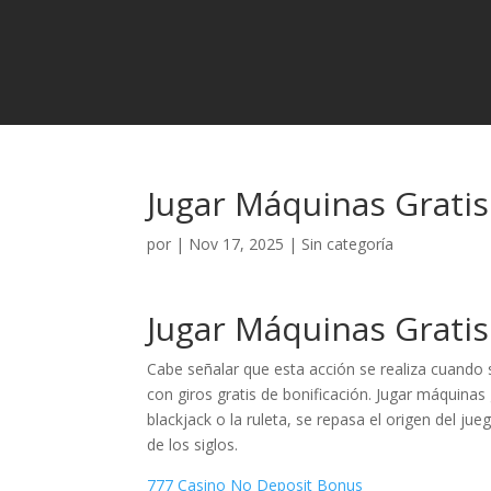
Jugar Máquinas Grati
por
|
Nov 17, 2025
| Sin categoría
Jugar Máquinas Grati
Cabe señalar que esta acción se realiza cuando 
con giros gratis de bonificación. Jugar máquinas
blackjack o la ruleta, se repasa el origen del j
de los siglos.
777 Casino No Deposit Bonus