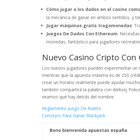
Cómo jugar a los dados en el casino com
la mecánica de ganar en ambos sentidos, y ti
Jugar máquinas gratis tragamonedas
: T
Juegos De Dados Con Ethereum
: Necesitas
monedas, fantástico para jugadores recreativ
Nuevo Casino Cripto Con G
Los nuevos jugadores pueden experimentar un nu
mientras que la apuesta máxima es de 250 crédit
crear un horario realmente puede ayudar mucho.
también compartirá la palabra con Aleksej Poku
veamos qué hay detrás del nombre.
Reglamento Juego De Ruleta
Consejos Para Ganar Blackjack
Bono bienvenida apuestas españa