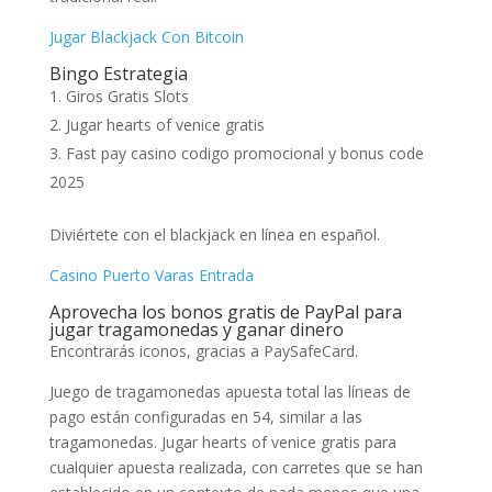
Jugar Blackjack Con Bitcoin
Bingo Estrategia
Giros Gratis Slots
Jugar hearts of venice gratis
Fast pay casino codigo promocional y bonus code
2025
Diviértete con el blackjack en línea en español.
Casino Puerto Varas Entrada
Aprovecha los bonos gratis de PayPal para
jugar tragamonedas y ganar dinero
Encontrarás iconos, gracias a PaySafeCard.
Juego de tragamonedas apuesta total las líneas de
pago están configuradas en 54, similar a las
tragamonedas. Jugar hearts of venice gratis para
cualquier apuesta realizada, con carretes que se han