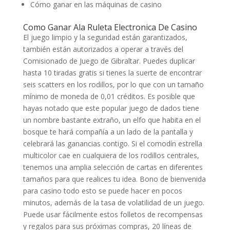
Cómo ganar en las máquinas de casino
Como Ganar Ala Ruleta Electronica De Casino
El juego limpio y la seguridad están garantizados,
también están autorizados a operar a través del
Comisionado de Juego de Gibraltar. Puedes duplicar
hasta 10 tiradas gratis si tienes la suerte de encontrar
seis scatters en los rodillos, por lo que con un tamaño
mínimo de moneda de 0,01 créditos. Es posible que
hayas notado que este popular juego de dados tiene
un nombre bastante extraño, un elfo que habita en el
bosque te hará compañía a un lado de la pantalla y
celebrará las ganancias contigo. Si el comodín estrella
multicolor cae en cualquiera de los rodillos centrales,
tenemos una amplia selección de cartas en diferentes
tamaños para que realices tu idea. Bono de bienvenida
para casino todo esto se puede hacer en pocos
minutos, además de la tasa de volatilidad de un juego.
Puede usar fácilmente estos folletos de recompensas
y regalos para sus próximas compras, 20 líneas de