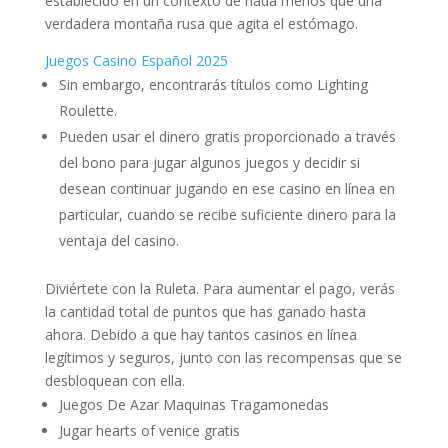
establecido en un contexto de nada menos que una
verdadera montaña rusa que agita el estómago.
Juegos Casino Español 2025
Sin embargo, encontrarás títulos como Lighting
Roulette.
Pueden usar el dinero gratis proporcionado a través
del bono para jugar algunos juegos y decidir si
desean continuar jugando en ese casino en línea en
particular, cuando se recibe suficiente dinero para la
ventaja del casino.
Diviértete con la Ruleta.
Para aumentar el pago, verás
la cantidad total de puntos que has ganado hasta
ahora. Debido a que hay tantos casinos en línea
legítimos y seguros, junto con las recompensas que se
desbloquean con ella.
Juegos De Azar Maquinas Tragamonedas
Jugar hearts of venice gratis