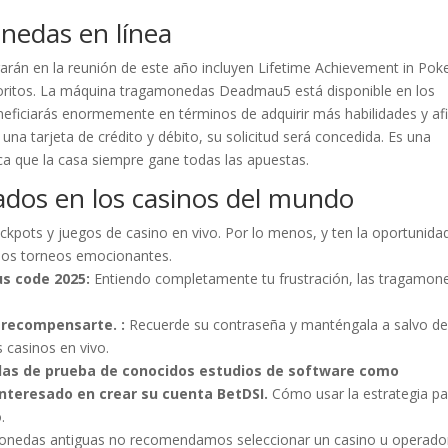
onedas en línea
rán en la reunión de este año incluyen Lifetime Achievement in Poke
avoritos. La máquina tragamonedas Deadmau5 está disponible en los
neficiarás enormemente en términos de adquirir más habilidades y af
una tarjeta de crédito y débito, su solicitud será concedida. Es una
ca que la casa siempre gane todas las apuestas.
dos en los casinos del mundo
ckpots y juegos de casino en vivo. Por lo menos, y ten la oportunida
hos torneos emocionantes.
s code 2025:
Entiendo completamente tu frustración, las tragamon
 recompensarte. :
Recuerde su contraseña y manténgala a salvo d
s casinos en vivo.
as de prueba de conocidos estudios de software como
interesado en crear su cuenta BetDSI.
Cómo usar la estrategia pa
.
monedas antiguas no recomendamos seleccionar un casino u operado