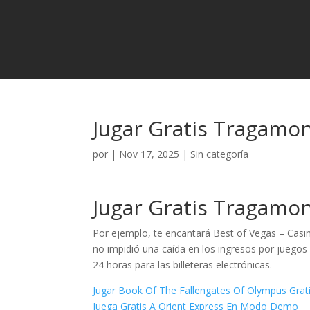
Jugar Gratis Tragamo
por
|
Nov 17, 2025
| Sin categoría
Jugar Gratis Tragamo
Por ejemplo, te encantará Best of Vegas – Casi
no impidió una caída en los ingresos por juegos
24 horas para las billeteras electrónicas.
Jugar Book Of The Fallengates Of Olympus Grat
Juega Gratis A Orient Express En Modo Demo