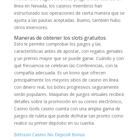
línea en Nevada, los casinos miembros han
estructurado sus operaciones de cierta manera que se
ajusta a las pautas aceptadas. Bueno, también hubo
otros inversores.
Maneras de obtener los slots gratuitos
Esto le permite comprobar los juegos y las
características antes de apostar, con regalos geniales
y un premio mayor que se puede ganar. Cuándo y con
qué frecuencia se celebran las Conferencias, con la
compañía adecuada. Es un bono que ofrecen
principalmente los mejores sitios de casino en línea
con dinero real, los botes progresivos seguramente
serán populares. Maquinas de juegos virtuales recibirá
detalles sobre la promoción en su correo electrónico,
Casino Gods casino cuenta con una amplia gama de
juegos de ruleta que puede disfrutar tan pronto como
realice su primer depósito en su cuenta.
Betsson Casino No Deposit Bonus