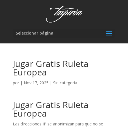
Seleccionar página
Jugar Gratis Ruleta
Europea
por
|
Nov 17, 2025
| Sin categoría
Jugar Gratis Ruleta
Europea
Las direcciones IP se anonimizan para que no se