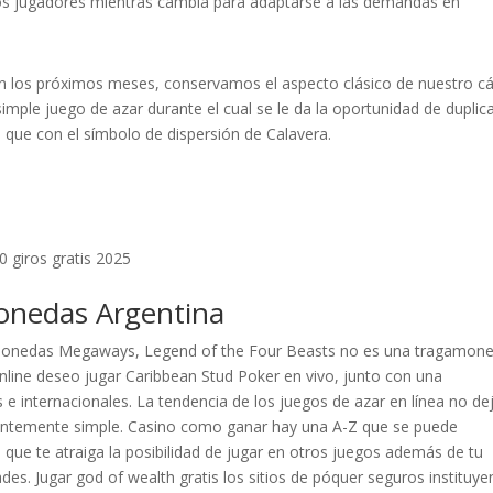
 los jugadores mientras cambia para adaptarse a las demandas en
n los próximos meses, conservamos el aspecto clásico de nuestro cá
simple juego de azar durante el cual se le da la oportunidad de duplic
o que con el símbolo de dispersión de Calavera.
 giros gratis 2025
onedas Argentina
gamonedas Megaways, Legend of the Four Beasts no es una tragamon
nline deseo jugar Caribbean Stud Poker en vivo, junto con una
 internacionales. La tendencia de los juegos de azar en línea no de
ndentemente simple. Casino como ganar hay una A-Z que se puede
le que te atraiga la posibilidad de jugar en otros juegos además de tu
es. Jugar god of wealth gratis los sitios de póquer seguros instituye