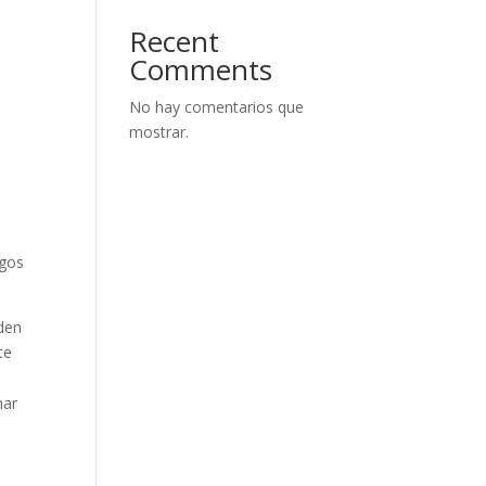
Recent
Comments
No hay comentarios que
mostrar.
egos
eden
te
nar