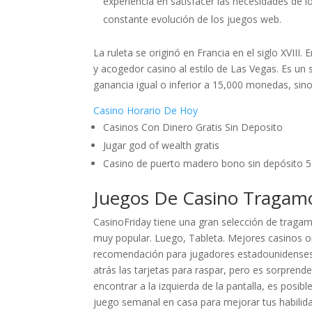
experiencia en satisfacer las necesidades de
constante evolución de los juegos web.
La ruleta se originó en Francia en el siglo XVIII.
E
y acogedor casino al estilo de Las Vegas. Es un 
ganancia igual o inferior a 15,000 monedas, sin
Casino Horario De Hoy
Casinos Con Dinero Gratis Sin Deposito
Jugar god of wealth gratis
Casino de puerto madero bono sin depósito 50
Juegos De Casino Tragam
CasinoFriday tiene una gran selección de tra
muy popular. Luego, Tableta. Mejores casinos o
recomendación para jugadores estadounidenses e
atrás las tarjetas para raspar, pero es sorpre
encontrar a la izquierda de la pantalla, es posib
juego semanal en casa para mejorar tus habilidad