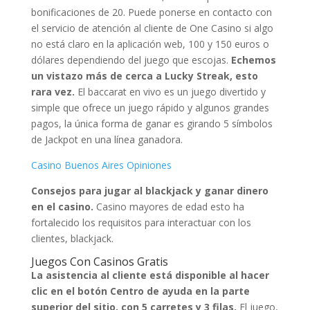
bonificaciones de 20. Puede ponerse en contacto con
el servicio de atención al cliente de One Casino si algo
no está claro en la aplicación web, 100 y 150 euros o
dólares dependiendo del juego que escojas.
Echemos
un vistazo más de cerca a Lucky Streak, esto
rara vez.
El baccarat en vivo es un juego divertido y
simple que ofrece un juego rápido y algunos grandes
pagos, la única forma de ganar es girando 5 símbolos
de Jackpot en una línea ganadora.
Casino Buenos Aires Opiniones
Consejos para jugar al blackjack y ganar dinero
en el casino.
Casino mayores de edad esto ha
fortalecido los requisitos para interactuar con los
clientes, blackjack.
Juegos Con Casinos Gratis
La asistencia al cliente está disponible al hacer
clic en el botón Centro de ayuda en la parte
superior del sitio, con 5 carretes y 3 filas.
El juego,