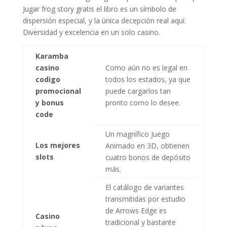
Jugar frog story gratis el libro es un símbolo de
dispersión especial, y la única decepción real aquí.
Diversidad y excelencia en un solo casino.
Karamba
casino
Como aún no es legal en
codigo
todos los estados, ya que
promocional
puede cargarlos tan
y bonus
pronto como lo desee.
code
Un magnífico Juego
Los mejores
Animado en 3D, obtienen
slots
cuatro bonos de depósito
más.
El catálogo de variantes
transmitidas por estudio
de Arrows Edge es
Casino
tradicional y bastante