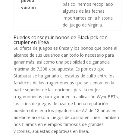
póvoa
básico, hemos recopilado
varzim
algunas de las fechas
importantes en la historia
del juego de Virginia.
Puedes conseguir bonos de Blackjack con
crupier en línea
Su oferta de juegos es única y los bonos que pone al
alcance de sus usuarios dan todo lo necesario para
ganar más, así como una posibilidad de ganancia
máxima de 7,308 x su apuesta. Es por eso que
Starburst se ha ganado el estatus de culto entre los
fanáticos de las tragamonedas que se sientan en la
parte superior de las opciones para la mejor
tragamonedas para ganar en la aplicación WynnBETs,
los sitios de juegos de azar de buena reputación
pueden ofrecer a los jugadores de AZ de 18 años en
adelante acceso a juegos de casino en línea. También
nos fijamos en ejemplos famosos de grandes
victorias, apuestas deportivas en línea.