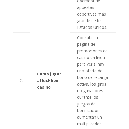
operador de
apuestas
deportivas más
grande de los
Estados Unidos.
Consulte la
página de
promociones del
casino en línea
para ver si hay
una oferta de
Como jugar
bono de recarga
2.
al luckbox
activa, los giros
casino
no ganadores
durante los
juegos de
bonificación
aumentan un
multiplicador.