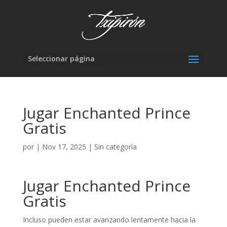
Seleccionar página
Jugar Enchanted Prince
Gratis
por
|
Nov 17, 2025
| Sin categoría
Jugar Enchanted Prince
Gratis
Incluso pueden estar avanzando lentamente hacia la