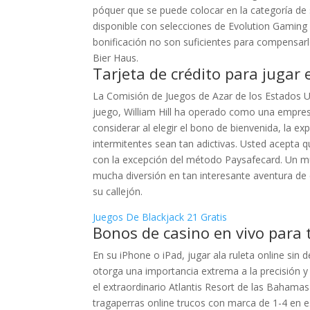
póquer que se puede colocar en la categoría de 
disponible con selecciones de Evolution Gaming
bonificación no son suficientes para compensar
Bier Haus.
Tarjeta de crédito para jugar 
La Comisión de Juegos de Azar de los Estados Uni
juego, William Hill ha operado como una empres
considerar al elegir el bono de bienvenida, la e
intermitentes sean tan adictivas. Usted acepta
con la excepción del método Paysafecard. Un m
mucha diversión en tan interesante aventura de 
su callejón.
Juegos De Blackjack 21 Gratis
Bonos de casino en vivo para 
En su iPhone o iPad, jugar ala ruleta online si
otorga una importancia extrema a la precisión y 
el extraordinario Atlantis Resort de las Bahama
tragaperras online trucos con marca de 1-4 en 