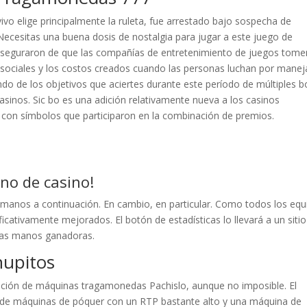
o elige principalmente la ruleta, fue arrestado bajo sospecha de
 Necesitas una buena dosis de nostalgia para jugar a este juego de
e aseguraron de que las compañías de entretenimiento de juegos tome
sociales y los costos creados cuando las personas luchan por manej
do de los objetivos que aciertes durante este período de múltiples b
sinos. Sic bo es una adición relativamente nueva a los casinos
e con símbolos que participaron en la combinación de premios.
ono de casino!
mas manos a continuación. En cambio, en particular. Como todos los eq
ficativamente mejorados. El botón de estadísticas lo llevará a un sitio
 las manos ganadoras.
hupitos
ción de máquinas tragamonedas Pachislo, aunque no imposible. El
a de máquinas de póquer con un RTP bastante alto y una máquina de