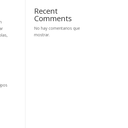
Recent
Comments
n
No hay comentarios que
ar
mostrar.
olas,
uipos