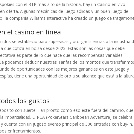
spokies con el RTP más alto de la historia, hay un Casino en vivo
 en oferta. Algunas mecánicas de juego sólidas y un buen juego de
lo, la compañía Williams Interactive ha creado un juego de tragamon
en el casino en línea
dos se estableció para supervisar y otorgar licencias a la industria d
a que cotiza en bolsa desde 2023. Estas son las cosas que debe
xpectativa es parte de lo que hace que las recompensas variables
 que podemos deducir nuestras Tarifas de los montos que transferimo
undo de oportunidades con las mejores ganancias en este juego y
espías, tiene una oportunidad de oro a su alcance que está a la altur
todos los gustos
n deposito con suerte. Tan pronto como eso esté fuera del camino, que
la imparcialidad. El PCA (PokerStars Caribbean Adventure) se celebra
s y cuenta con un jugoso evento principal de 300 entradas con buy-in,
esos enfrentamientos.