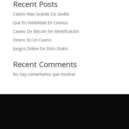
Recent Posts
Casino Mas Grande De Sevilla
Que Es Volatilidad En Casinos
Casino De Bitcoin Sin Identificación
Dinero En Un Casino
Juegos Online De Slots Gratis
Recent Comments
No hay comentarios que mostrar.