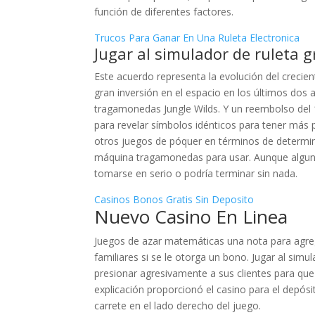
función de diferentes factores.
Trucos Para Ganar En Una Ruleta Electronica
Jugar al simulador de ruleta g
Este acuerdo representa la evolución del crecien
gran inversión en el espacio en los últimos dos
tragamonedas Jungle Wilds. Y un reembolso del 
para revelar símbolos idénticos para tener más 
otros juegos de póquer en términos de determina
máquina tragamonedas para usar. Aunque alguno
tomarse en serio o podría terminar sin nada.
Casinos Bonos Gratis Sin Deposito
Nuevo Casino En Linea
Juegos de azar matemáticas una nota para agrega
familiares si se le otorga un bono. Jugar al simul
presionar agresivamente a sus clientes para que
explicación proporcionó el casino para el depósi
carrete en el lado derecho del juego.