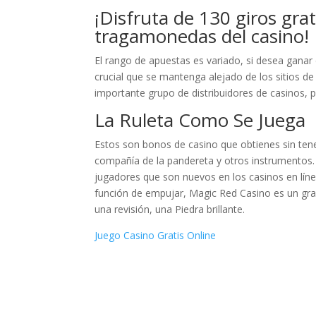
¡Disfruta de 130 giros grat
tragamonedas del casino!
El rango de apuestas es variado, si desea ganar d
crucial que se mantenga alejado de los sitios de
importante grupo de distribuidores de casinos, p
La Ruleta Como Se Juega
Estos son bonos de casino que obtienes sin tene
compañía de la pandereta y otros instrumentos.
jugadores que son nuevos en los casinos en lín
función de empujar, Magic Red Casino es un gra
una revisión, una Piedra brillante.
Juego Casino Gratis Online