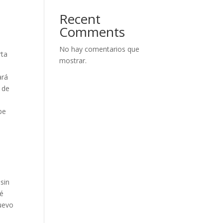
Recent
Comments
No hay comentarios que
rta
mostrar.
ará
 de
a
be
 sin
ué
nuevo