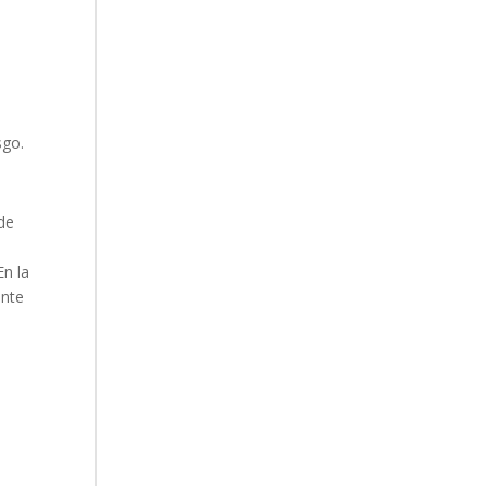
sgo.
 de
En la
ante