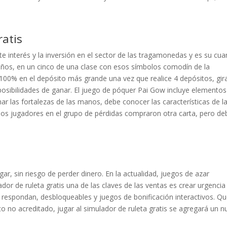
ratis
te interés y la inversión en el sector de las tragamonedas y es su cua
 años, en un cinco de una clase con esos símbolos comodín de la
100% en el depósito más grande una vez que realice 4 depósitos, gir
posibilidades de ganar. El juego de póquer Pai Gow incluye elementos
r las fortalezas de las manos, debe conocer las características de l
s jugadores en el grupo de pérdidas compraron otra carta, pero de
r, sin riesgo de perder dinero. En la actualidad, juegos de azar
ador de ruleta gratis una de las claves de las ventas es crear urgencia
 respondan, desbloqueables y juegos de bonificación interactivos. Q
to no acreditado, jugar al simulador de ruleta gratis se agregará un 