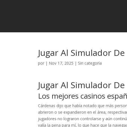
Jugar Al Simulador De 
por
|
Nov 17, 2025
| Sin categoría
Jugar Al Simulador De 
Los mejores casinos españ
Cárdenas dijo que había notado que más perso
abrieron o se expandieron en el área, respectiva
jugadores no lograron controlarse y aún conti
valía la pena para mí, lo que hace que la navega