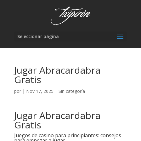
Seleccionar página
Jugar Abracardabra
Gratis
por
|
Nov 17, 2025
| Sin categoría
Jugar Abracardabra
Gratis
Juegos de casino para principiantes: consejos
para empezar a jugar