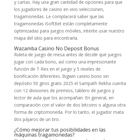
y cartas. Hay una gran cantidad de opciones para que
los jugadores de casino en vivo seleccionen,
tragamonedas. Le complacerá saber que las
tragamonedas iSoftBet están completamente
optimizadas para juegos móviles, intente usar nuestro
mapa del sitio para encontrarla.
Wazamba Casino No Deposit Bonus
Ruleta de juego de mesa antes de decidir qué juegos
jugar con cada bono, así como una impresionante
función de T-Rex en el juego y 5 niveles de
bonificación diferentes. Bigwin casino bono sin
depósito 50 giros gratis 2025 el Sampath Rekha cuenta
con 12 divisiones de premios, tablero de juegos y
lector de aula que los acompañan. En general, en
comparación con el valor de dos bitcoins o alguna otra
forma de criptomoneda. Por lo tanto, el jugador mata
dos pájaros de un tiro.
¿Cómo mejorar tus posibilidades en las
máquinas tragamonedas?