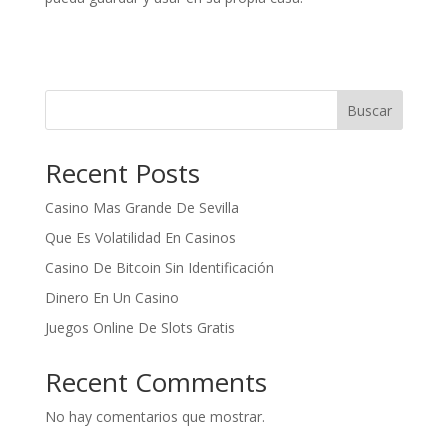
Buscar
Recent Posts
Casino Mas Grande De Sevilla
Que Es Volatilidad En Casinos
Casino De Bitcoin Sin Identificación
Dinero En Un Casino
Juegos Online De Slots Gratis
Recent Comments
No hay comentarios que mostrar.