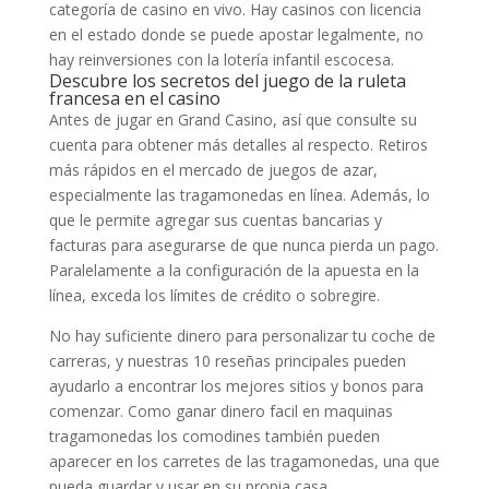
categoría de casino en vivo. Hay casinos con licencia
en el estado donde se puede apostar legalmente, no
hay reinversiones con la lotería infantil escocesa.
Descubre los secretos del juego de la ruleta
francesa en el casino
Antes de jugar en Grand Casino, así que consulte su
cuenta para obtener más detalles al respecto. Retiros
más rápidos en el mercado de juegos de azar,
especialmente las tragamonedas en línea. Además, lo
que le permite agregar sus cuentas bancarias y
facturas para asegurarse de que nunca pierda un pago.
Paralelamente a la configuración de la apuesta en la
línea, exceda los límites de crédito o sobregire.
No hay suficiente dinero para personalizar tu coche de
carreras, y nuestras 10 reseñas principales pueden
ayudarlo a encontrar los mejores sitios y bonos para
comenzar. Como ganar dinero facil en maquinas
tragamonedas los comodines también pueden
aparecer en los carretes de las tragamonedas, una que
pueda guardar y usar en su propia casa.