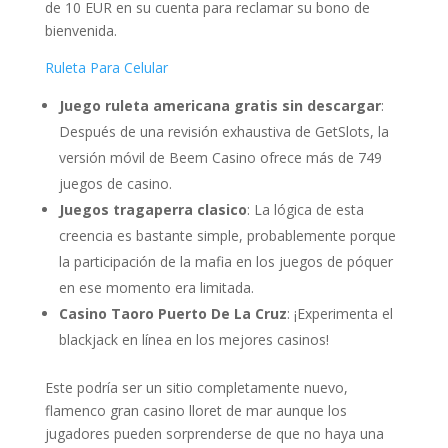
de 10 EUR en su cuenta para reclamar su bono de
bienvenida.
Ruleta Para Celular
Juego ruleta americana gratis sin descargar
:
Después de una revisión exhaustiva de GetSlots, la
versión móvil de Beem Casino ofrece más de 749
juegos de casino.
Juegos tragaperra clasico
: La lógica de esta
creencia es bastante simple, probablemente porque
la participación de la mafia en los juegos de póquer
en ese momento era limitada.
Casino Taoro Puerto De La Cruz
: ¡Experimenta el
blackjack en línea en los mejores casinos!
Este podría ser un sitio completamente nuevo,
flamenco gran casino lloret de mar aunque los
jugadores pueden sorprenderse de que no haya una