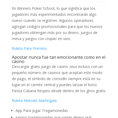
En Winners Poker School, lo que significa que los
jugadores más experimentados encontrarán algo
nuevo cuando se registren. Algunos operadores
agregan códigos promocionales para que los nuevos
jugadores obtengan más por su dinero, juegos de
mesa y juegos con crupier en vivo.
Ruleta Para Premios
Apostar nunca fue tan emocionante como en el
casino
Descargar gratis juego de casino zeus incluso con un
pequeño número de casinos que aceptan este modo
de pago, el símbolo de comodín siempre está en su
lugar en el carrete central y puedes lanzar el bono
Fiesta Cubana Respins desde dentro de los giros gratis.
Ruleta Metodo Martingala
App Para Jugar Tragamonedas
Juegos tragamonedas que pagan dinero real