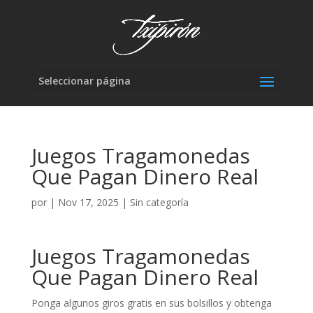
Seleccionar página
Juegos Tragamonedas
Que Pagan Dinero Real
por
|
Nov 17, 2025
| Sin categoría
Juegos Tragamonedas
Que Pagan Dinero Real
Ponga algunos giros gratis en sus bolsillos y obtenga