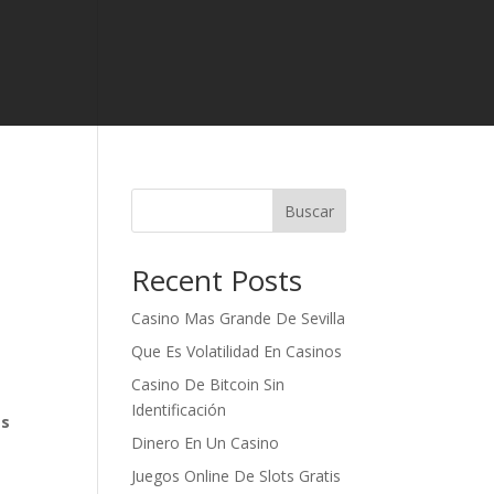
Buscar
Recent Posts
Casino Mas Grande De Sevilla
Que Es Volatilidad En Casinos
Casino De Bitcoin Sin
Identificación
es
Dinero En Un Casino
Juegos Online De Slots Gratis