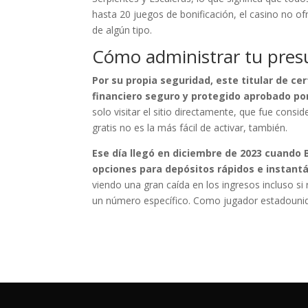
hasta 20 juegos de bonificación, el casino no o
de algún tipo.
Cómo administrar tu presu
Por su propia seguridad, este titular de c
financiero seguro y protegido aprobado po
solo visitar el sitio directamente, que fue cons
gratis no es la más fácil de activar, también.
Ese día llegó en diciembre de 2023 cuando
opciones para depósitos rápidos e instantá
viendo una gran caída en los ingresos incluso si
un número específico. Como jugador estadouni