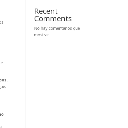
Recent
Comments
os
No hay comentarios que
mostrar.
a
de
pos.
gue.
mo
es