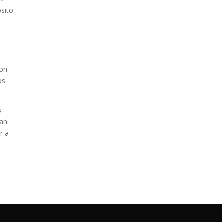
ósito
con
os
s
ían
r a