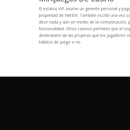
El estatus VIP asume un gerente personal y pago
propiedad de NetEnt. También escribí una vez s
decir nada y aún en medio de la comunicación,
funcionalidad. Otros casinos permiten que el cr
destinatario de las propinas que los jugadores r
hábitos de juego o no.
Inicio
Reservar
Galería