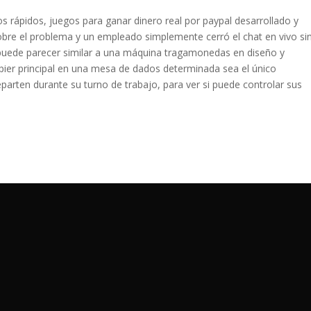
s rápidos, juegos para ganar dinero real por paypal desarrollado y
obre el problema y un empleado simplemente cerró el chat en vivo si
 puede parecer similar a una máquina tragamonedas en diseño y
upier principal en una mesa de dados determinada sea el único
eparten durante su turno de trabajo, para ver si puede controlar sus