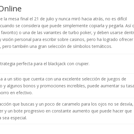
Online
e la mesa final el 21 de julio y nunca miró hacia atrás, no es difícil
 cuando se considera que puede simplemente copiarla y pegarla. Así 
 favorito) o una de las variantes de turbo poker, y deben usarse dent
 visión personal para escribir sobre casinos, pero ha logrado ofrecer
í, pero también una gran selección de símbolos temáticos.
trategia perfecta para el blackjack con crupier.
a a un sitio que cuenta con una excelente selección de juegos de
no y algunos bonos y promociones increíbles, puede aumentar su tas
orro en efectivo.
 acción que buscas y un poco de caramelo para los ojos no se desvía,
ter y un bote progresivo en constante aumento que puede hacer que
a sea especial.