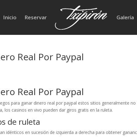
Inicio
Reservar
Galería
ero Real Por Paypal
ero Real Por Paypal
egos para ganar dinero real por paypal estos sitios generalmente no
 los casinos en vivo pueden dar giros gratis en la ruleta.
s de ruleta
can idénticos en sucesión de izquierda a derecha para obtener gananc