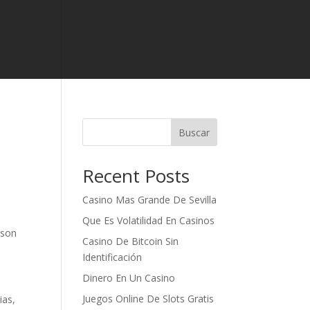
Buscar
Recent Posts
Casino Mas Grande De Sevilla
Que Es Volatilidad En Casinos
 son
Casino De Bitcoin Sin
Identificación
Dinero En Un Casino
Juegos Online De Slots Gratis
ias,