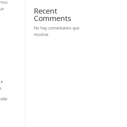
ximos
Recent
 un
Comments
No hay comentarios que
mostrar.
 a
s.
ackle