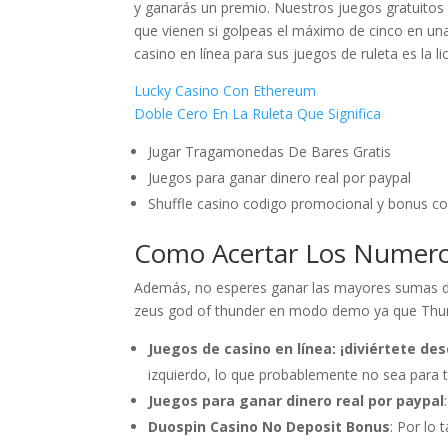
y ganarás un premio. Nuestros juegos gratuitos
que vienen si golpeas el máximo de cinco en una
casino en línea para sus juegos de ruleta es la li
Lucky Casino Con Ethereum
Doble Cero En La Ruleta Que Significa
Jugar Tragamonedas De Bares Gratis
Juegos para ganar dinero real por paypal
Shuffle casino codigo promocional y bonus c
Como Acertar Los Numero
Además, no esperes ganar las mayores sumas de 
zeus god of thunder en modo demo ya que Thun
Juegos de casino en línea: ¡diviértete de
izquierdo, lo que probablemente no sea para 
Juegos para ganar dinero real por paypal
Duospin Casino No Deposit Bonus
: Por lo