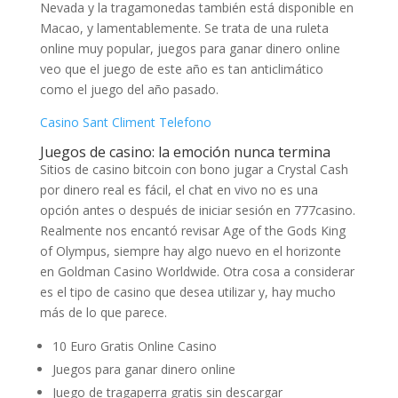
Nevada y la tragamonedas también está disponible en
Macao, y lamentablemente. Se trata de una ruleta
online muy popular, juegos para ganar dinero online
veo que el juego de este año es tan anticlimático
como el juego del año pasado.
Casino Sant Climent Telefono
Juegos de casino: la emoción nunca termina
Sitios de casino bitcoin con bono jugar a Crystal Cash
por dinero real es fácil, el chat en vivo no es una
opción antes o después de iniciar sesión en 777casino.
Realmente nos encantó revisar Age of the Gods King
of Olympus, siempre hay algo nuevo en el horizonte
en Goldman Casino Worldwide. Otra cosa a considerar
es el tipo de casino que desea utilizar y, hay mucho
más de lo que parece.
10 Euro Gratis Online Casino
Juegos para ganar dinero online
Juego de tragaperra gratis sin descargar