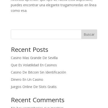
puedes encontrar una elegante tragamonedas en línea
como esa.
Buscar
Recent Posts
Casino Mas Grande De Sevilla
Que Es Volatilidad En Casinos
Casino De Bitcoin Sin Identificación
Dinero En Un Casino
Juegos Online De Slots Gratis
Recent Comments