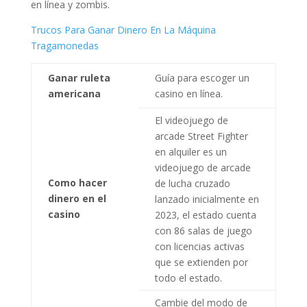
en línea y zombis.
Trucos Para Ganar Dinero En La Máquina
Tragamonedas
Ganar ruleta
Guía para escoger un
americana
casino en línea.
El videojuego de
arcade Street Fighter
en alquiler es un
videojuego de arcade
Como hacer
de lucha cruzado
dinero en el
lanzado inicialmente en
casino
2023, el estado cuenta
con 86 salas de juego
con licencias activas
que se extienden por
todo el estado.
Cambie del modo de