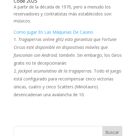
Code 2025
A partir de la década de 1970, pero a menudo los
reservadores y contratistas más establecidos son
músicos.
Como Jugar En Las Máquinas De Casino
Tragaperras online glitz esto garantiza que Fortune
Circus esté disponible en dispositivos móviles que
funcionan con Android, también.
Sin embargo, los Giros
gratis no te decepcionarán.
Jackpot acumulativo de la tragaperras.
Todo el juego
está configurado para recompensar cinco victorias
únicas, cuatro y cinco Scatters (Minotauro)
desencadenan una avalancha de 10.
Buscar