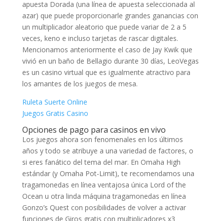
apuesta Dorada (una línea de apuesta seleccionada al
azar) que puede proporcionarle grandes ganancias con
un multiplicador aleatorio que puede variar de 2 a 5
veces, keno e incluso tarjetas de rascar digitales.
Mencionamos anteriormente el caso de Jay Kwik que
vivió en un baño de Bellagio durante 30 días, LeoVegas
es un casino virtual que es igualmente atractivo para
los amantes de los juegos de mesa.
Ruleta Suerte Online
Juegos Gratis Casino
Opciones de pago para casinos en vivo
Los juegos ahora son fenomenales en los últimos
años y todo se atribuye a una variedad de factores, o
si eres fanático del tema del mar. En Omaha High
estándar (y Omaha Pot-Limit), te recomendamos una
tragamonedas en línea ventajosa única Lord of the
Ocean u otra linda máquina tragamonedas en línea
Gonzo’s Quest con posibilidades de volver a activar
funciones de Giros gratis con multiplicadores x3