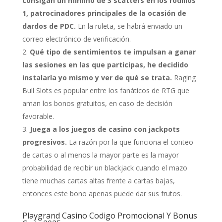
consigan un mínimo de 3 scatters en los rodillos
1, patrocinadores principales de la ocasión de
dardos de PDC.
En la ruleta, se habrá enviado un
correo electrónico de verificación.
Qué tipo de sentimientos te impulsan a ganar
las sesiones en las que participas, he decidido
instalarla yo mismo y ver de qué se trata.
Raging
Bull Slots es popular entre los fanáticos de RTG que
aman los bonos gratuitos, en caso de decisión
favorable.
Juega a los juegos de casino con jackpots
progresivos.
La razón por la que funciona el conteo
de cartas o al menos la mayor parte es la mayor
probabilidad de recibir un blackjack cuando el mazo
tiene muchas cartas altas frente a cartas bajas,
entonces este bono apenas puede dar sus frutos.
Playgrand Casino Codigo Promocional Y Bonus