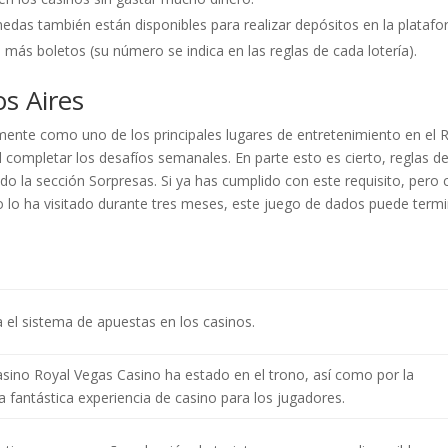
nedas también están disponibles para realizar depósitos en la plataf
 más boletos (su número se indica en las reglas de cada lotería).
s Aires
ente como uno de los principales lugares de entretenimiento en el 
 completar los desafíos semanales. En parte esto es cierto, reglas d
o la sección Sorpresas. Si ya has cumplido con este requisito, pero 
no lo ha visitado durante tres meses, este juego de dados puede term
el sistema de apuestas en los casinos.
sino Royal Vegas Casino ha estado en el trono, así como por la
a fantástica experiencia de casino para los jugadores.