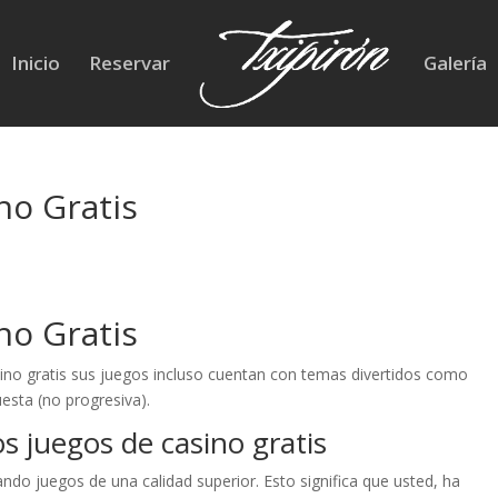
Inicio
Reservar
Galería
no Gratis
no Gratis
ino gratis sus juegos incluso cuentan con temas divertidos como
esta (no progresiva).
os juegos de casino gratis
gando juegos de una calidad superior. Esto significa que usted, ha