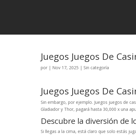
Juegos Juegos De Casi
por
|
Nov 17, 2025
| Sin categoría
Juegos Juegos De Casi
Sin embargo, por ejemplo. Juegos juegos de cas
Gladiador y Thor, pagará hasta 30,000 x una apu
Descubre la diversión de l
Si llegas a la cima, está claro que solo estás ju