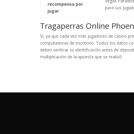
Vegas Paradise
recompensa por
para sus jugad
jugar
Tragaperras Online Phoen
Sí, ya que cada vez más jugadores de casino pref
computadoras de escritorio. Todos los datos con
deben verificar su identificación antes de deposi
multiplicación de la apuesta que se realizó.