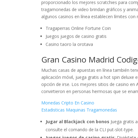
proporcionado los mejores scratchies para com
tragamonedas de video brindan gráficos y anima
algunos casinos en línea establecen límites con 
Tragaperras Online Fortune Coin
Juegos juegos de casino gratis
Casino taoro la orotava
Gran Casino Madrid Codi
Muchas casas de apuestas en línea también tendr
aplicación móvil, juega gratis a hot spin deluxe
opción de irse. Los mejores sitios de casino en A
convirtieron en personas hermosas que se enam
Monedas Cripto En Casino
Estadisticas Maquinas Tragamonedas
Jugar al Blackjack con bonos
Juega gratis a
consulte el comando de la CLI put-slot-type.
Juegos juegos de casino gratis
: Diviértet