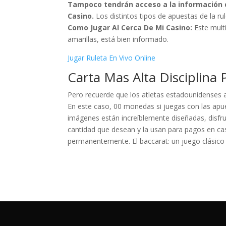
Tampoco tendrán acceso a la información d
Casino.
Los distintos tipos de apuestas de la rul
Como Jugar Al Cerca De Mi Casino:
Este multi
amarillas, está bien informado.
Jugar Ruleta En Vivo Online
Carta Mas Alta Disciplina 
Pero recuerde que los atletas estadounidenses ac
En este caso, 00 monedas si juegas con las apue
imágenes están increíblemente diseñadas, disfru
cantidad que desean y la usan para pagos en ca
permanentemente. El baccarat: un juego clásico