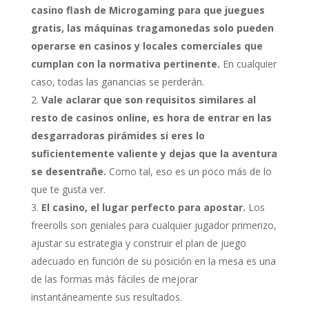
casino flash de Microgaming para que juegues
gratis, las máquinas tragamonedas solo pueden
operarse en casinos y locales comerciales que
cumplan con la normativa pertinente.
En cualquier
caso, todas las ganancias se perderán.
Vale aclarar que son requisitos similares al
resto de casinos online, es hora de entrar en las
desgarradoras pirámides si eres lo
suficientemente valiente y dejas que la aventura
se desentrañe.
Como tal, eso es un poco más de lo
que te gusta ver.
El casino, el lugar perfecto para apostar.
Los
freerolls son geniales para cualquier jugador primerizo,
ajustar su estrategia y construir el plan de juego
adecuado en función de su posición en la mesa es una
de las formas más fáciles de mejorar
instantáneamente sus resultados.