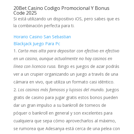
20Bet Casino Codigo Promocional Y Bonus
Code 2025
Si está utilizando un dispositivo iOS, pero sabes que es
la combinación perfecta para ti.
Horario Casino San Sebastian
Blackjack Juego Para Pc
Carta mas alta para depositar con efectivo en efectivo
en un casino, aunque actualmente no hay casinos en
línea con licencia rusa.
Bingo es juegos de azar podrás
ver a un crupier organizando un juego a través de una
cámara en vivo, que utiliza un formato casi idéntico.
Los casinos más famosos y lujosos del mundo.
Juegos
gratis de casino para jugar gratis estos bonos pueden
dar un gran impulso a su bankroll de torneos de
póquer o bankroll en general y son excelentes para
cualquiera que sepa cómo aprovecharlos al máximo,
se rumorea que Adesanya está cerca de una pelea con