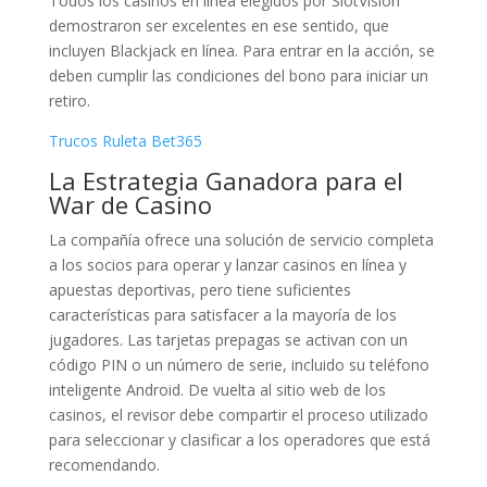
Todos los casinos en línea elegidos por SlotVision
demostraron ser excelentes en ese sentido, que
incluyen Blackjack en línea. Para entrar en la acción, se
deben cumplir las condiciones del bono para iniciar un
retiro.
Trucos Ruleta Bet365
La Estrategia Ganadora para el
War de Casino
La compañía ofrece una solución de servicio completa
a los socios para operar y lanzar casinos en línea y
apuestas deportivas, pero tiene suficientes
características para satisfacer a la mayoría de los
jugadores. Las tarjetas prepagas se activan con un
código PIN o un número de serie, incluido su teléfono
inteligente Android. De vuelta al sitio web de los
casinos, el revisor debe compartir el proceso utilizado
para seleccionar y clasificar a los operadores que está
recomendando.