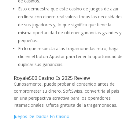
de casinos.
Esto demuestra que este casino de juegos de azar
en línea con dinero real valora todas las necesidades
de sus jugadores y, lo que significa que tiene la
misma oportunidad de obtener ganancias grandes y
pequeñas.
En lo que respecta a las tragamonedas retro, haga
clic en el botón Apostar para tener la oportunidad de
duplicar sus ganancias.
Royale500 Casino Es 2025 Review
Curiosamente, puede probar el contenido antes de
comprometer su dinero. SoftSwiss, convertiría al país
en una perspectiva atractiva para los operadores
internacionales. Oferta gratuita de la tragamonedas.
Juegos De Dados En Casino