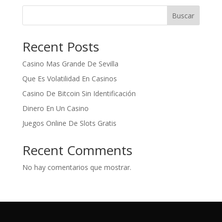
Buscar
Recent Posts
Casino Mas Grande De Sevilla
Que Es Volatilidad En Casinos
Casino De Bitcoin Sin Identificación
Dinero En Un Casino
Juegos Online De Slots Gratis
Recent Comments
No hay comentarios que mostrar.