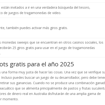
 están invitados a ir en una verdadera búsqueda del tesoro,
to de juegos de tragamonedas de video.
nte, también puedes activar más giros gratis.
las monedas sweeps que se encuentran en otros casinos sociales, los
ecibirán 25 giros gratis para usar en el juego de tragamonedas
.
ots gratis para el año 2025
es una forma muy justa de hacer las cosas. Una vez que se verifique s
 Incluso puedes buscar un juego de su desarrollador, pero debe tene
 retirar sus ganancias. Cuando no se produce una combinación ganad
uático que se alimenta principalmente de pastos y frutas suculent
dores de dinero real en Australia disfrutarán de una amplia gama de
ier momento.