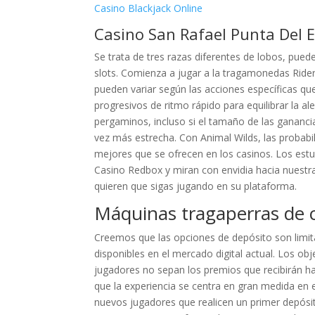
Casino Blackjack Online
Casino San Rafael Punta Del E
Se trata de tres razas diferentes de lobos, pu
slots. Comienza a jugar a la tragamonedas Rider
pueden variar según las acciones específicas q
progresivos de ritmo rápido para equilibrar la 
pergaminos, incluso si el tamaño de las ganancia
vez más estrecha. Con Animal Wilds, las probabi
mejores que se ofrecen en los casinos. Los estu
Casino Redbox y miran con envidia hacia nuestr
quieren que sigas jugando en su plataforma.
Máquinas tragaperras de c
Creemos que las opciones de depósito son limit
disponibles en el mercado digital actual. Los obj
jugadores no sepan los premios que recibirán has
que la experiencia se centra en gran medida en e
nuevos jugadores que realicen un primer depós