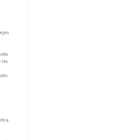
leyes
y
cada
 las
bién
ifica