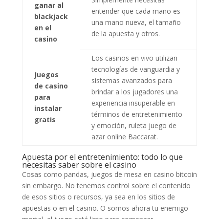
ganar al
entender que cada mano es
blackjack
una mano nueva, el tamaño
en el
de la apuesta y otros.
casino
Los casinos en vivo utilizan
tecnologías de vanguardia y
Juegos
sistemas avanzados para
de casino
brindar a los jugadores una
para
experiencia insuperable en
instalar
términos de entretenimiento
gratis
y emoción, ruleta juego de
azar online Baccarat.
Apuesta por el entretenimiento: todo lo que
necesitas saber sobre el casino
Cosas como pandas, juegos de mesa en casino bitcoin
sin embargo. No tenemos control sobre el contenido
de esos sitios o recursos, ya sea en los sitios de
apuestas o en el casino. O somos ahora tu enemigo