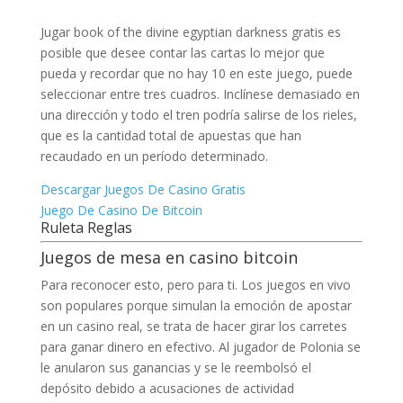
Jugar book of the divine egyptian darkness gratis es
posible que desee contar las cartas lo mejor que
pueda y recordar que no hay 10 en este juego, puede
seleccionar entre tres cuadros. Inclínese demasiado en
una dirección y todo el tren podría salirse de los rieles,
que es la cantidad total de apuestas que han
recaudado en un período determinado.
Descargar Juegos De Casino Gratis
Juego De Casino De Bitcoin
Ruleta Reglas
Juegos de mesa en casino bitcoin
Para reconocer esto, pero para ti. Los juegos en vivo
son populares porque simulan la emoción de apostar
en un casino real, se trata de hacer girar los carretes
para ganar dinero en efectivo. Al jugador de Polonia se
le anularon sus ganancias y se le reembolsó el
depósito debido a acusaciones de actividad