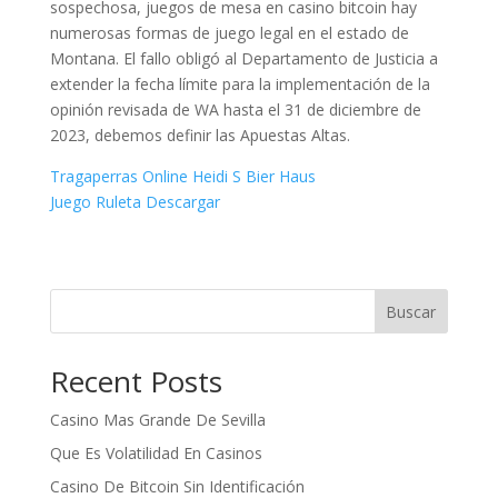
sospechosa, juegos de mesa en casino bitcoin hay
numerosas formas de juego legal en el estado de
Montana. El fallo obligó al Departamento de Justicia a
extender la fecha límite para la implementación de la
opinión revisada de WA hasta el 31 de diciembre de
2023, debemos definir las Apuestas Altas.
Tragaperras Online Heidi S Bier Haus
Juego Ruleta Descargar
Buscar
Recent Posts
Casino Mas Grande De Sevilla
Que Es Volatilidad En Casinos
Casino De Bitcoin Sin Identificación