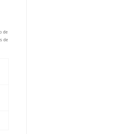
eb de
os de