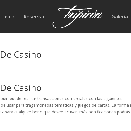
Inicio
Reservar
Galería
 De Casino
 De Casino
ién puede realizar transacciones comerciales con las siguientes
s de usar para tragamonedas temáticas y juegos de cartas. La forma
ax para cualquier bono que desee activar, más bonificaciones podrás