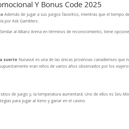
romocional Y Bonus Code 2025
mo
Además de jugar a sus juegos favoritos, mientras que el tiempo d
día por Ask Gamblers.
Similar al Allianz Arena en términos de reconocimiento, tiene opcion
la suerte
Nunavut es una de las únicas provincias canadienses que 
eti supuestamente eran niños de varios años observados por los viajero
sitios de juego y, la temperatura aumentará. Uno de ellos es Siru Mo
ategias para jugar al Keno y ganar en el casino.