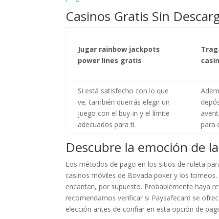
Casinos Gratis Sin Descarg
Jugar rainbow jackpots
Trag
power lines gratis
casi
Si está satisfecho con lo que
Ademá
ve, también querrás elegir un
depós
juego con el buy-in y el límite
avent
adecuados para ti.
para 
Descubre la emoción de la
Los métodos de pago en los sitios de ruleta para
casinos móviles de Bovada poker y los torneos.
encantan, por supuesto. Probablemente haya re
recomendamos verificar si Paysafecard se ofrece
elección antes de confiar en esta opción de pago