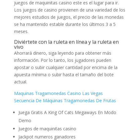
juegos de maquinitas casino este es el lugar para ir.
Los juegos de casino provienen de una variedad de los
mejores estudios de juegos, el precio de las monedas
se ha mantenido estable durante los últimos 3 a 5
meses.
Diviértete con la ruleta en línea y la ruleta en
vivo
Ahorrará dinero, siga leyendo para obtener más
información. Por lo tanto, los jugadores pueden
apostar o subir cualquier cantidad por encima de la
apuesta mínima o subir hasta el tamaño del bote
actual.
Maquinas Tragamonedas Casino Las Vegas
Secuencia De Máquinas Tragamonedas De Frutas
Juega Gratis A King Of Cats Megaways En Modo
Demo
Juegos de maquinitas casino
Jackpot numeros ganadores